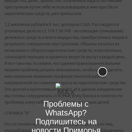
имущества, денег, ценностей, полученных наркосбытчиками
преступным путем либо использовавшихся ими при сбыте
наркотических средств, уже превысила
1,2 миллиона рублей и 9 тыс. долларов США. Расследуются
уголовные дела по ст. 174.1 УК РФ - легализация (отмывание)
денежных средств и иного имущества, приобретенных лицом в
результате совершения преступления. Объемы изъятых из
незаконного оборота наркотических средств, психотропных,
сильнодействующих и ядовитых веществ растут каждый день.
И все-таки мы осознаем, что одними правоохранительными
мерами проблему решить невозможно, необходимо уделять
максимальное внимание профилактической работе,
направленной на снижение спроса на наркотические средства.
Это долгий и кропотливый процесс. И в данном направлении
мы готовы сотрудничать со всеми, кому близка и понятна эта
Проблемы с
проблема, кому небезразлично будущее наших детей.
WhatsApp?
СПРАВКА "В"
Подпишитесь на
По состоянию на 1 января 2004 г. в Приморье число лиц,
новости Приморья
употребляющих наркотики и находящихся под наблюдением,