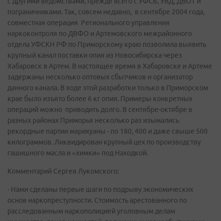
с другими ведомствами, прежде всего с УФСБ, УВД, ДВОТ и
пограничниками. Так, совсем недавно, в сентябре 2004 года,
совместная операция Регионального управления
наркоконтроля по ДВФО и Артемовского межрайонного
отдела УФСКН РФ по Приморскому краю позволила выявить
крупный канал поставки опия из Новосибирска через
Хабаровск в Артем. В настоящее время в Хабаровске и Артеме
задержаны несколько оптовых сбытчиков и организатор
данного канала. В ходе этой разработки только в Приморском
крае было изъято более 6 кг опия. Примеры конкретных
операций можно приводить долго. В сентябре-октябре в
разных районах Приморья несколько раз изымались
рекордные партии марихуаны - по 180, 400 и даже свыше 500
килограммов. Ликвидирован крупный цех по производству
гашишного масла и «химки» под Находкой.
Комментарий Сергея Лукомского:
- Нами сделаны первые шаги по подрыву экономических
основ наркопреступности. Стоимость арестованного по
расследованным наркополицией уголовным делам