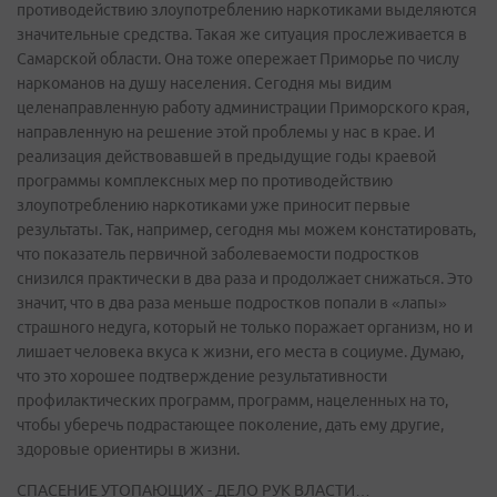
противодействию злоупотреблению наркотиками выделяются
значительные средства. Такая же ситуация прослеживается в
Самарской области. Она тоже опережает Приморье по числу
наркоманов на душу населения. Сегодня мы видим
целенаправленную работу администрации Приморского края,
направленную на решение этой проблемы у нас в крае. И
реализация действовавшей в предыдущие годы краевой
программы комплексных мер по противодействию
злоупотреблению наркотиками уже приносит первые
результаты. Так, например, сегодня мы можем констатировать,
что показатель первичной заболеваемости подростков
снизился практически в два раза и продолжает снижаться. Это
значит, что в два раза меньше подростков попали в «лапы»
страшного недуга, который не только поражает организм, но и
лишает человека вкуса к жизни, его места в социуме. Думаю,
что это хорошее подтверждение результативности
профилактических программ, программ, нацеленных на то,
чтобы уберечь подрастающее поколение, дать ему другие,
здоровые ориентиры в жизни.
СПАСЕНИЕ УТОПАЮЩИХ - ДЕЛО РУК ВЛАСТИ…