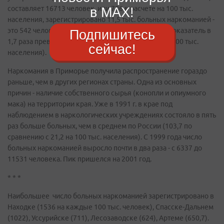
составляет 16713 человек, или 786 в расчете на 100 тыс.
в MAX!
населения, зарегистрировано 11,5 тыс. больных наркоманией -
это 542 человека на 100 тыс. населения. Данный показатель в
Подпишитесь
1,7 раза превышает общероссийский (310 чел. на 100 тыс.
сейчас!
населения).
Наркомания в Приморье получила распространение гораздо
раньше, чем в других регионах страны. Одна из основных
причин - наличие собственного сырья (конопли и опиумного
мака) на территории края. Уже в 1991 г. в крае под
наблюдением в наркологических учреждениях состояло в пять
раз больше больных, чем в среднем по России (103,7 по
сравнению с 21,2 на 100 тыс. населения). С 1999 года число
больных наркоманией выросло почти в два раза - с 6337 до
11531 человека. Пик пришелся на 2001 год.
* * *
Наибольшее число больных наркоманией зарегистрировано в
Находке (1536 на каждые 100 тыс. человек), Спасске-Дальнем
(1022), Уссурийске (711), Лесозаводске (624), Артеме (650,7).