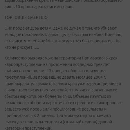
здравоохранения края, за медицинской помощью обращается
лишь 10 проц. наркозависимых лиц.
ТОРГОВЦЫ СМЕРТЬЮ
Они продают дурь детям, даже не думая о том, что убивают
молодое поколение. Главная цель - быстрая нажива. Конечно,
есть риск, что тебя поймают и осудят за сбыт наркотиков. Но
кто не рискует…...
Количество выявляемых на территории Приморского края
наркопреступлений на протяжении последних трех лет
стабильно составляет 13 проц. от общего количества
преступлений. За прошедшие девять месяцев 2004 г.
правоохранительными органами края уже зарегистрировано
свыше трех тысяч преступлений, в том числе связанных со
сбытом наркотиков - более тысячи. Объемы изъятых из
незаконного оборота наркотических средств и психотропных
веществ уже превысили прошлогодние результаты и
приближаются к 2 тоннам. При этом эксперты отмечают
высокую степень латентности (скрытый период) данной
категории преступлений.