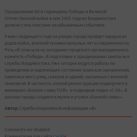
Празднование 60-й годовщины Победы в Великой
Отечественной войне в мае 2005 года во Владивостоке
должно стать поистине незабываемым событием.
9 мая следующего года на улицах города пройдет парад всех
родов войск, военной техники прошлых лет и современности.
Речь об этом шла на заседании городского организационного
комитета «Победа». В подготовке к празднованию заняты все
службы Владивостока. Уже сегодня ведутся работы по
приведению в надлежащее состояние воинских захоронений,
памятных мест, улиц, скверов и зданий, связанных с военной
тематикой. В частности, полной реконструкции подвергнется
мемориал «Боевая слава ТОФ» и подводная лодка «С-56». В
школах города создаются музеи и уголки «Боевой славы».
Автор:
Служба оперативной информации «В»
Comments are disabled
Комментарии для сайта
Cackl
e