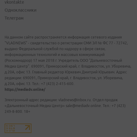
vkontakte
Одноклассники
Телеграм
На данном сайте распространяется информация сетевого издания
"VLADNEWS" - свидетельство о регистрации СМИ ЭЛ № ФС 77 - 72742,
выдано Федеральной службой по надзору в сфере связи,
информационных технологий и массовых коммуникаций
(Роскомнадзор) 17 мая 2018 г. Учредитель ООО "Дальневосточный
Медиа Центр". 690091, Приморский край, г. Владивосток, ул. Уборевича,
д.20А, офис 13. Главный редактор Юркевич Дмитрий Юрьевич. Адрес
редакции: 690091, Приморский край, г. Владивосток, ул. Уборевича,
д.20А, офис 13. Тел.: +7 (423) 2-415-600.
https://mediadv.online/
Электронный адрес редакции: vladnews@inbox.ru. Отдел продаж
«Дальневосточный Медиа Центр» sale@mediadv.online. Тел.: +7 (423)
249-8-800. 18+