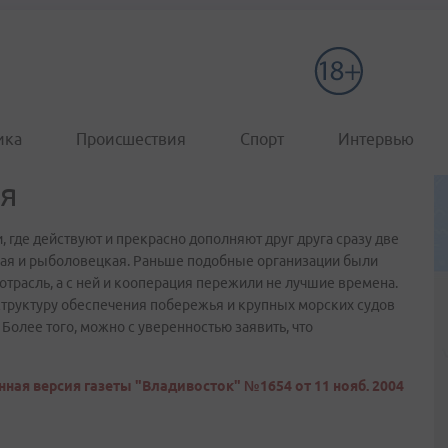
ика
Происшествия
Спорт
Интервью
я
где действуют и прекрасно дополняют друг друга сразу две
кая и рыболовецкая. Раньше подобные организации были
отрасль, а с ней и кооперация пережили не лучшие времена.
структуру обеспечения побережья и крупных морских судов
лее того, можно с уверенностью заявить, что
ная версия газеты "Владивосток" №1654 от 11 нояб. 2004