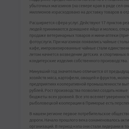
убыточных магазинов (на севере края в ряде сел о
миллионов израсходовано на доставку товаров в о
Расширяется сфера услуг. Действуют 17 пунктов ре
людей принимаются домашнее яйцо и молоко, откры
продаже ветеринарных товаров и мини-аптеки (прич
фотоуслуги. При магазинах появились чайные столы
кафе, импровизированные чайные стали единстве
летом начнется возведение детских и спортивных 
кондитерские изделия собственного производства.
Минувший год значительно отличается от предыдущ
хозяйств мяса, картофеля, овощей и фруктов, молоч
предприятиях кооперативной промышленности выпу
рублей. Рост производства позволил создать новые
бюджеты всех уровней. Все это вселяет уверенност
рыболовецкой кооперации в Приморье есть перспе
В нашем регионе первое потребительское общество
дороги. Начало прошлого века ознаменовалось акт
организаций. В период нэпа они стали лидерами в то