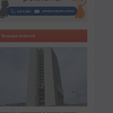
Важные новости
риморье закрепилось в десятке лучших