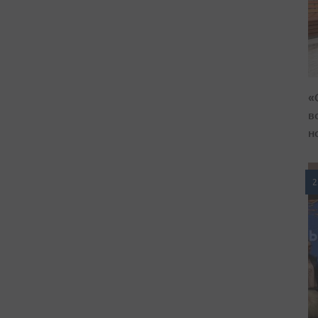
«
в
н
2