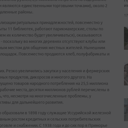
и
ни являются единственными торговыми точками), около 2
тдаленные районы.
17
ализации ритуальных принадлежностей, повсеместно у
ты 11 библиотек, работают парикмахерские, столы по
ем их количество будет увеличиваться), оказываются
 - поскольку во многих деревнях отсутствуют клубы или
нным местом для общения местных жителей. Нынешним
площадок. Повсеместно продаются хлеб, полуфабрикаты и
их. Резко увеличились закупки у населения и фермерских
ных продуктов, дикоросов и многого другого. На
щено товаров народного потребления на 25,5 миллиона
 рабочие места, десятки миллионов рублей перечислены в
ь, что, несмотря на многочисленные проблемы, у
ктивы для дальнейшего развития.
 образовали в 1898 году служащие Уссурийской железной
ивным ростом кредитных и сельских потребительских
рговле и снабжении. С 1938 года и до сих пор в Приморье