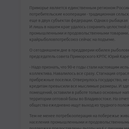
Приморье является единственным регионом России, 
потребительские кооперации - традиционная сельс
еще в двух субъектах федерации. Однако рыбацкая 
И лишь в нашем крае удалось сохранить целостной 
промышленными и продовольственными товарами. Бо
крайрыболовпотребсоюз сейчас на подъеме.
О сегодняшнем дне в преддверии юбилея рыболове
председатель совета Приморского КРПС Юрий Каре
- Надо признать, что 90-е годы стали настоящим ис
коллектива. Навалилось все сразу. Стагнация отра
прибрежные поселки. Отвернулось государство, не
кредитам превысили все мыслимые размеры. И здес
помещений, оставили в работе только основные нап
территории оптовой базы во Владивостоке. На отче
общества ежедневно ищут выход из трудного поло
Тем не менее потребкооперация на побережье жив
населения промышленными и продовольственными т
поддержке предоставлены льготы на 6 с лишним ми