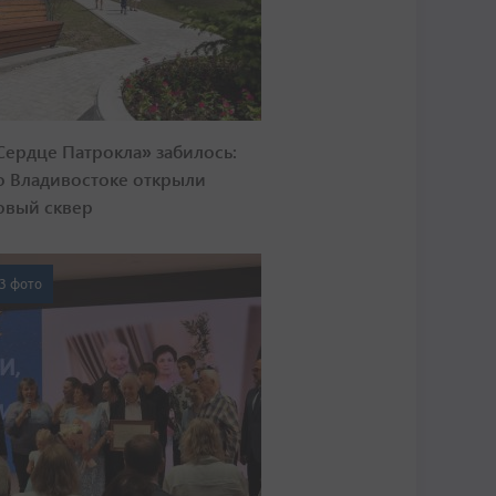
Сердце Патрокла» забилось:
о Владивостоке открыли
овый сквер
3 фото