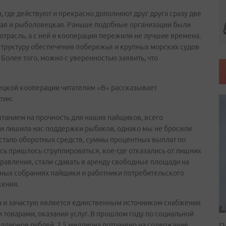
где действуют и прекрасно дополняют друг друга сразу две
кая и рыболовецкая. Раньше подобные организации были
отрасль, а с ней и кооперация пережили не лучшие времена.
структуру обеспечения побережья и крупных морских судов
лее того, можно с уверенностью заявить, что
цкой кооперации читателям «В» рассказывает
тин:
пытанием на прочность для наших пайщиков, всего
сли лишила нас поддержки рыбаков, однако мы не бросили
 стало оборотных средств, суммы процентных выплат по
ь пришлось сгруппироваться, кое-где отказались от лишних
равления, стали сдавать в аренду свободные площади на
тных собраниях пайщики и работники потребительского
жения.
а и зачастую является единственным источником снабжения
оварами, оказания услуг. В прошлом году по социальной
П
ллионов рублей, 2,5 миллиона потрачено на содержание