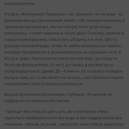
хлорированием.
Когда в «Жемчужине Приморья» нас заверили, что их вода - из
Дальнереченска, где компания имеет собственную скважину и
производственный цех, честно говоря, тоже не до конца
поверилось - гоняют машины в такую даль? Поэтому, приехав в
город в командировку, захотелось убедиться в этом. Цех по
розливу питьевой воды «Клим А» найти оказалось не сложно -
молодое предприятие в Дальнереченске на хорошем счету, и
его все знают. Расположено оно в лесной зоне, где когда-то
было профтехучилище. От него достались в наследство и
полуразрушенные здания. До «Клим А» тут пытались наладить
выпуск пива, но с этим ничего не вышло, а вот безалкогольное
направление стало успешно развиваться.
Вода из артезианской скважины глубиной 120 метров не
подвергается химической очистке.
- Прежде чем открыть здесь цех, мы конечно же очень
тщательно проверили качество воды, и она наудачу оказалась
отменная - мягкая, вкусная, - рассказал заместитель директора