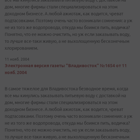
все мы кинулись заказывать питьевую воду с доставкой на
дом, многие фирмы стали специализироваться на этом
доходном бизнесе. А любой ажиотаж, как водится, чреват
подтасовками. Поэтому очень часто возникали сомнения: а уж
не из того же водопровода, откуда мы боимся пить, водичка?
Понятно, что ее можно очистить, но уж если заказывать воду,
то лучше все-таки живую, а не выхолощенную бесконечным
хлорированием.
11 нояб. 2004
Электронная версия газеты "Владивосток" №1654 от 11
нояб. 2004
В самое тяжелое для Владивостока безводное время, когда
все мы кинулись заказывать питьевую воду с доставкой на
дом, многие фирмы стали специализироваться на этом
доходном бизнесе. А любой ажиотаж, как водится, чреват
подтасовками. Поэтому очень часто возникали сомнения: а уж
не из того же водопровода, откуда мы боимся пить, водичка?
Понятно, что ее можно очистить, но уж если заказывать воду,
то лучше все-таки живую, а не выхолощенную бесконечным