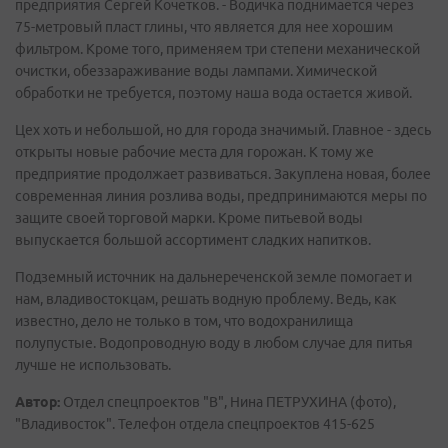
предприятия Сергей Кочетков. - Водичка поднимается через
75-метровый пласт глины, что является для нее хорошим
фильтром. Кроме того, применяем три степени механической
очистки, обеззараживание воды лампами. Химической
обработки не требуется, поэтому наша вода остается живой.
Цех хоть и небольшой, но для города значимый. Главное - здесь
открыты новые рабочие места для горожан. К тому же
предприятие продолжает развиваться. Закуплена новая, более
современная линия розлива воды, предпринимаются меры по
защите своей торговой марки. Кроме питьевой воды
выпускается большой ассортимент сладких напитков.
Подземный источник на дальнереченской земле помогает и
нам, владивостокцам, решать водную проблему. Ведь, как
известно, дело не только в том, что водохранилища
полупустые. Водопроводную воду в любом случае для питья
лучше не использовать.
Автор:
Отдел спецпроектов "В", Нина ПЕТРУХИНА (фото),
"Владивосток". Телефон отдела спецпроектов 415-625