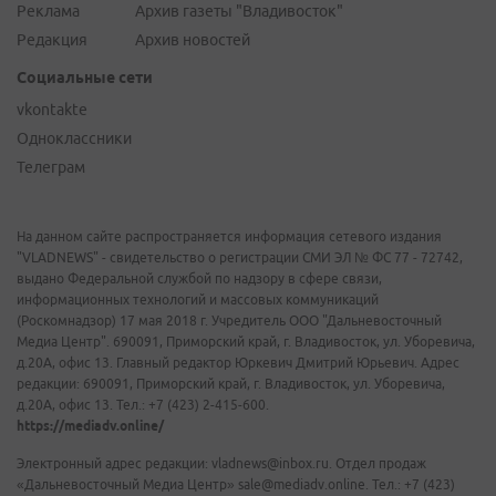
Реклама
Архив газеты "Владивосток"
Редакция
Архив новостей
Социальные сети
vkontakte
Одноклассники
Телеграм
На данном сайте распространяется информация сетевого издания
"VLADNEWS" - свидетельство о регистрации СМИ ЭЛ № ФС 77 - 72742,
выдано Федеральной службой по надзору в сфере связи,
информационных технологий и массовых коммуникаций
(Роскомнадзор) 17 мая 2018 г. Учредитель ООО "Дальневосточный
Медиа Центр". 690091, Приморский край, г. Владивосток, ул. Уборевича,
д.20А, офис 13. Главный редактор Юркевич Дмитрий Юрьевич. Адрес
редакции: 690091, Приморский край, г. Владивосток, ул. Уборевича,
д.20А, офис 13. Тел.: +7 (423) 2-415-600.
https://mediadv.online/
Электронный адрес редакции: vladnews@inbox.ru. Отдел продаж
«Дальневосточный Медиа Центр» sale@mediadv.online. Тел.: +7 (423)