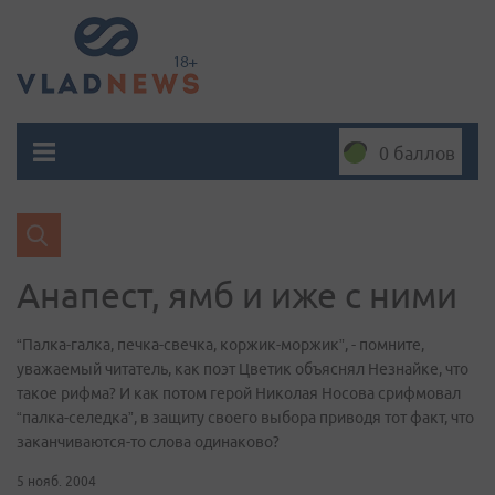
0 баллов
Анапест, ямб и иже с ними
“Палка-галка, печка-свечка, коржик-моржик”, - помните,
уважаемый читатель, как поэт Цветик объяснял Незнайке, что
такое рифма? И как потом герой Николая Носова срифмовал
“палка-селедка”, в защиту своего выбора приводя тот факт, что
заканчиваются-то слова одинаково?
5 нояб. 2004