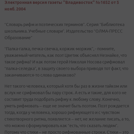
Электронная версия газеты "Владивосток" №1652 от 5
нояб. 2004
“Словарь рифм и поэтических терминов”. Серия “Библиотека
школьника. Учебные словари”. Издательство “ОЛМА-ПРЕСС
Образование”
“Палка-галка, печка-свечка, коржик-моржик”, - помните,
уважаемый читатель, как поэт Цветик объяснял Незнайке, что
такое рифма? И как потом герой Николая Носова срифмовал
“палка-селедка”, в защиту своего выбора приводя тот факт, что
заканчиваются-то слова одинаково?
Нет такого человека, который хотя бы раз в жизни тайком или
вслух не срифмовал бы пару строк. А есть и такие, для кого не
составит труда подобрать рифму к любому слову. Конечно,
уметь рифмовать – еще не значит быть поэтом. Поэт рождается
тогда, когда у человека, хорошо рифмующего и с чувством
стихотворного ритма, появляется – нет, не желание писать, а то,
что можно сформулировать как “есть, что сказать людям”.
Потому что стихи – не просто рифмованные строки. Стихи – это