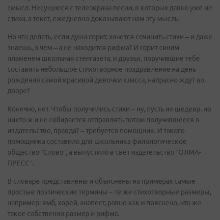
смысл. Несущиеся с телеэкрана песни, в которых давно уже не
стихи, а текст, ежедневно доказывают нам эту мысль.
Но что делать, если душа горит, хочется сочинить стихи – и даже
знаешь, о чем – а не находится рифма? И горит синим
пламенем школьная стенгазета, и друзья, поручившие тебе
составить небольшое стихотворное поздравление на день
рождения самой красивой девочки класса, напрасно ждут во
дворе?
Конечно, нет. Чтобы получились стихи – ну, пусть не шедевр, но
никто ж и не собирается отправлять потом получившееся в
издательство, правда? – требуется помощник. И такого
помощника составило для школьника филологическое
общество “Слово”, а выпустило в свет издательство “ОЛМА-
ПРЕСС”.
В словаре представлены и объяснены на примерах самые
простые поэтические термины – те же стихотворные размеры,
например: ямб, хорей, анапест, равно как и пояснено, что же
такое собственно размер и рифма.