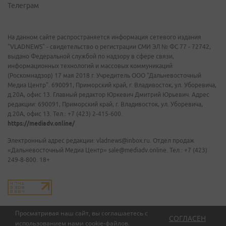
Телеграм
На данном сайте распространяется информация сетевого издания
"VLADNEWS" - свидетельство о регистрации СМИ ЭЛ № ФС 77 - 72742,
выдано Федеральной службой по надзору в сфере связи,
информационных технологий и массовых коммуникаций
(Роскомнадзор) 17 мая 2018 г. Учредитель ООО "Дальневосточный
Медиа Центр". 690091, Приморский край, г. Владивосток, ул. Уборевича,
д.20А, офис 13. Главный редактор Юркевич Дмитрий Юрьевич. Адрес
редакции: 690091, Приморский край, г. Владивосток, ул. Уборевича,
д.20А, офис 13. Тел.: +7 (423) 2-415-600.
https://mediadv.online/
Электронный адрес редакции: vladnews@inbox.ru. Отдел продаж
«Дальневосточный Медиа Центр» sale@mediadv.online. Тел.: +7 (423)
249-8-800. 18+
Просматривая наш сайт, вы соглашаетесь с
СОГЛАСЕН
использованием нами
cookie-файлов
.