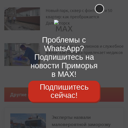
Новый парк, сквер с фонтаном и 50
квартир: как преображается
Дальнегорск
Проблемы с
WhatsApp?
Подъемные до 2 миллионов и служебное
жилье: как Находка привлекает медиков
Подпишитесь на
новости Приморья
в MAX!
Подпишитесь
сейчас!
Другие новости
Эксперты назвали
маловероятной заморозку