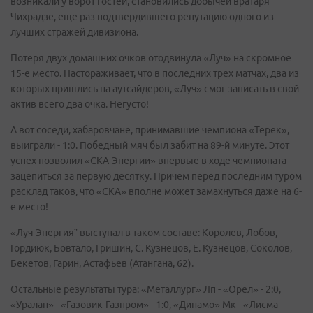
возникали у ворот гостей, становились добычей вратаря
Чихрадзе, еще раз подтвердившего репутацию одного из
лучших стражей дивизиона.
Потеря двух домашних очков отодвинула «Луч» на скромное
15-е место. Настораживает, что в последних трех матчах, два из
которых пришлись на аутсайдеров, «Луч» смог записать в свой
актив всего два очка. Негусто!
А вот соседи, хабаровчане, принимавшие чемпиона «Терек»,
выиграли - 1:0. Победный мяч был забит на 89-й минуте. Этот
успех позволил «СКА-Энергии» впервые в ходе чемпионата
зацепиться за первую десятку. Причем перед последним туром
расклад таков, что «СКА» вполне может замахнуться даже на 6-
е место!
«Луч-Энергия” выступал в таком составе: Королев, Лобов,
Гордиюк, Бовтало, Гришин, С. Кузнецов, Е. Кузнецов, Соколов,
Бекетов, Гарин, Астафьев (Атангана, 62).
Остальные результаты тура: «Металлург» Лп - «Орел» - 2:0,
«Уралан» - «Газовик-Газпром» - 1:0, «Динамо» Мк - «Лисма-