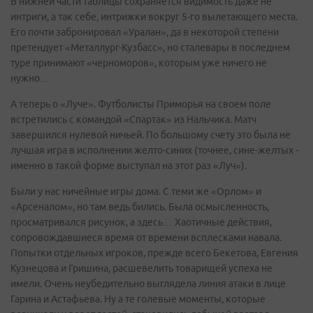
В нижней части таблицы сохраняется видимость даже не
интриги, а так себе, интрижки вокруг 5-го вылетающего места.
Его почти забронировал «Уралан», да в некоторой степени
претендует «Металлург-Кузбасс», но сталевары в последнем
туре принимают «черноморов», которым уже ничего не
нужно…
А теперь о «Луче». Футболисты Приморья на своем поле
встретились с командой «Спартак» из Нальчика. Матч
завершился нулевой ничьей. По большому счету это была не
лучшая игра в исполнении желто-синих (точнее, сине-желтых -
именно в такой форме выступал на этот раз «Луч»).
Были у нас ничейные игры дома. С теми же «Орлом» и
«Арсеналом», но там ведь бились. Была осмысленность,
просматривался рисунок, а здесь… Хаотичные действия,
сопровождавшиеся время от времени всплесками навала.
Попытки отдельных игроков, прежде всего Бекетова, Евгения
Кузнецова и Гришина, расшевелить товарищей успеха не
имели. Очень неубедительно выглядела линия атаки в лице
Гарина и Астафьева. Ну а те голевые моменты, которые