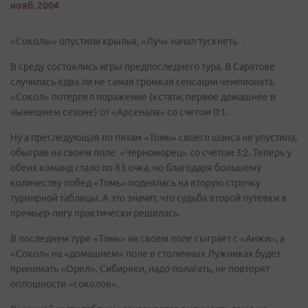
нояб. 2004
«Соколы» опустили крылья, «Луч» начал тускнеть…
В среду состоялись игры предпоследнего тура. В Саратове
случилась едва ли не самая громкая сенсация чемпионата.
«Сокол» потерпел поражение (кстати, первое домашнее в
нынешнем сезоне) от «Арсенала» со счетом 0:1.
Ну а преследующая по пятам «Томь» своего шанса не упустила,
обыграв на своем поле «Черноморец» со счетом 3:2. Теперь у
обеих команд стало по 83 очка, но благодаря большему
количеству побед «Томь» поднялась на вторую строчку
турнирной таблицы. А это значит, что судьба второй путевки в
премьер-лигу практически решилась.
В последнем туре «Томь» на своем поле сыграет с «Анжи», а
«Сокол» на «домашнем» поле в столичных Лужниках будет
принимать «Орел». Сибиряки, надо полагать, не повторят
оплошности «соколов».