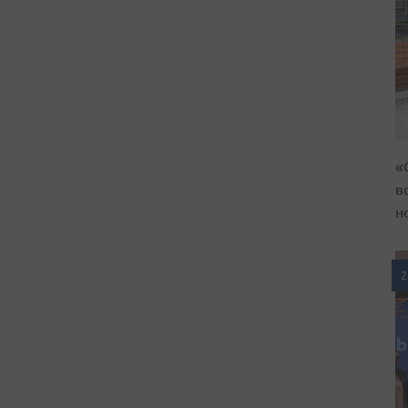
«
в
н
2