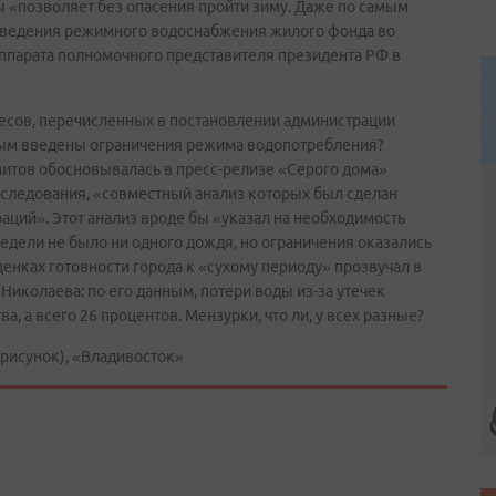
ды «позволяет без опасения пройти зиму. Даже по самым
введения режимного водоснабжения жилого фонда во
аппарата полномочного представителя президента РФ в
ресов, перечисленных в постановлении администрации
торым введены ограничения режима водопотребления?
итов обосновывалась в пресс-релизе «Серого дома»
следования, «совместный анализ которых был сделан
ций». Этот анализ вроде бы «указал на необходимость
едели не было ни одного дождя, но ограничения оказались
нках готовности города к «сухому периоду» прозвучал в
иколаева: по его данным, потери воды из-за утечек
а, а всего 26 процентов. Мензурки, что ли, у всех разные?
исунок), «Владивосток»