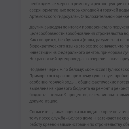
необходимые меры по ремонту и реконструкции се
сверхнормативных потерь холодной и горячей воды
Артемовского гидроузла». О положительной оценке 
Другим выводом по итогам проверки стало поручен
целесообразности возобновления строительства в
Как говорится, без бутылки (воды, разумеется) не п
бюрократического языка это все же означает, что
инвестиций из федерального центра, приморцам луч
Некрасовский путепровод, а на очереди – океанари
Но далее черным по белому: «комиссия Пуликовско
Приморского края по-прежнему существует пробле
особенно горячей воды... общие фактические потери
выделена из краевого бюджета на ремонт и реконст
бюджета – только 9 процентов, в чем виновата адм
документацию.
Согласитесь, такая оценка выглядит скорее негатив
тему пресс-служба «Белого дома» настаивает на св
работу краевой администрации по строительству об