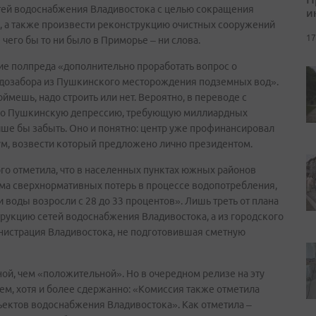
тей водоснабжения Владивостока с целью сокращения
и
, а также произвести реконструкцию очистных сооружений
17
чего бы то ни было в Приморье – ни слова.
ие полпреда «дополнительно проработать вопрос о
одозабора из Пушкинского месторождения подземных вод».
оймешь, надо строить или нет. Вероятно, в переводе с
 про Пушкинскую депрессию, требующую миллиардных
ше бы забыть. Оно и понятно: центр уже профинансировал
ум, возвести который предложено лично президентом.
го отметила, что в населенных пунктах южных районов
ма сверхнормативных потерь в процессе водопотребления,
 воды возросли с 28 до 33 процентов». Лишь треть от плана
рукцию сетей водоснабжения Владивостока, а из городского
инистрация Владивостока, не подготовившая сметную
ной, чем «положительной». Но в очередном релизе на эту
оем, хотя и более сдержанно: «Комиссия также отметила
ъектов водоснабжения Владивостока». Как отметила –