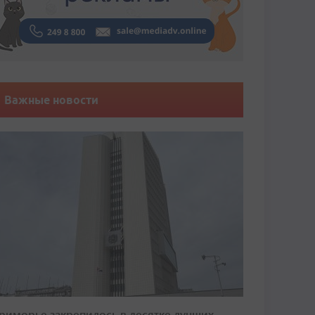
Важные новости
риморье закрепилось в десятке лучших