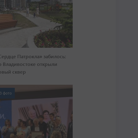
Сердце Патрокла» забилось:
о Владивостоке открыли
овый сквер
3 фото