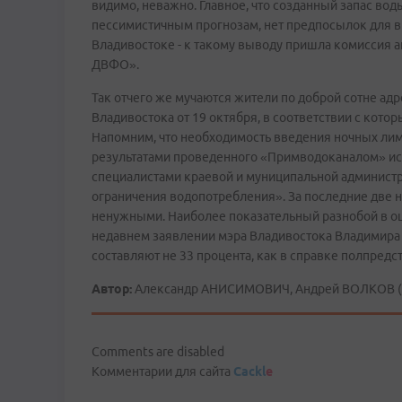
видимо, неважно. Главное, что созданный запас во
пессимистичным прогнозам, нет предпосылок для 
Владивостоке - к такому выводу пришла комиссия 
ДВФО».
Так отчего же мучаются жители по доброй сотне ад
Владивостока от 19 октября, в соответствии с ко
Напомним, что необходимость введения ночных лим
результатами проведенного «Примводоканалом» ис
специалистами краевой и муниципальной администра
ограничения водопотребления». За последние две н
ненужными. Наиболее показательный разнобой в оце
недавнем заявлении мэра Владивостока Владимира Н
составляют не 33 процента, как в справке полпредств
Автор:
Александр АНИСИМОВИЧ, Андрей ВОЛКОВ (р
Comments are disabled
Комментарии для сайта
Cackl
e