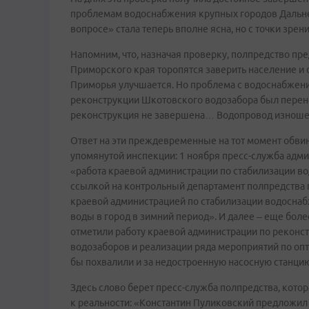
проблемам водоснабжения крупных городов Дальнег
вопросе» стала теперь вполне ясна, но с точки зре
Напомним, что, назначая проверку, полпредство п
Приморского края торопятся заверить население и 
Приморья улучшается. Но проблема с водоснабжени
реконструкции Шкотовского водозабора был перенесе
реконструкция не завершена… Водопровод изношен.
Ответ на эти преждевременные на тот момент обви
упомянутой инспекции: 1 ноября пресс-служба адм
«работа краевой администрации по стабилизации в
ссылкой на контрольный департамент полпредства 
краевой администрацией по стабилизации водоснаб
воды в город в зимний период». И далее – еще бол
отметили работу краевой администрации по реконс
водозаборов и реализации ряда мероприятий по опт
бы похвалили и за недостроенную насосную станцию,
Здесь слово берет пресс-служба полпредства, кото
к реальности: «Константин Пуликовский предложил