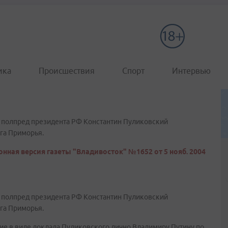
ика
Происшествия
Спорт
Интервью
я полпред президента РФ Константин Пуликовский
га Приморья.
нная версия газеты "Владивосток" №1652 от 5 нояб. 2004
я полпред президента РФ Константин Пуликовский
га Приморья.
ие в виде доклада Пуликовского лично Владимиру Путину по