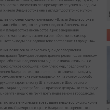
о Востока. Возможно, что президенту ситуация в «водном
ния жителя Владивостока она выглядит достаточно мутной.
редставило следующую мотивацию: «Власти Владивостока и
самих себя в том, что ситуация с водоснабжением юга
ем Владивостока вновь остра. Срок завершения
н с мая на июнь, а затем на сентябрь, но до сих пор
 Потери воды во Владивостоке составляют 33 процента».
нения появился за несколько дней до завершения
инистрации Приморья распространила релиз под заголовком
одоснабжения Владивостока оценена положительно». Со
пресс-служба сообщила: «Комплекс мер, предпринятых
жения Владивостока, позволяет не ограничивать подачу
ее оптимистическая констатация: «Члены комиссии особо
трукции и строительству Штыковского и Шкотовского
имизации водопотребления краевого центра». То есть вроде
 и за утекающую на грунт треть подаваемой в город воды.
рая по итогам инспекции возвращает владивостокских коллег
 властям Приморского края и Владивостока принять все
П