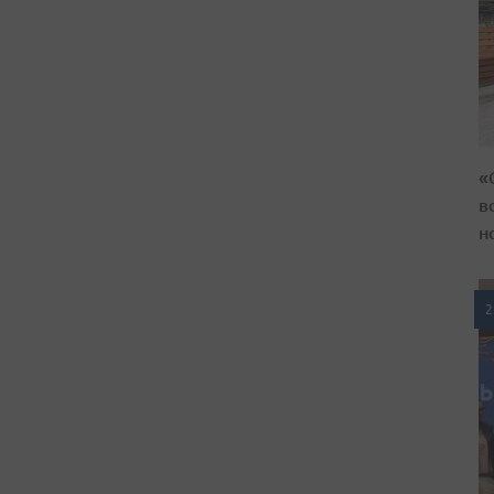
«
в
н
2