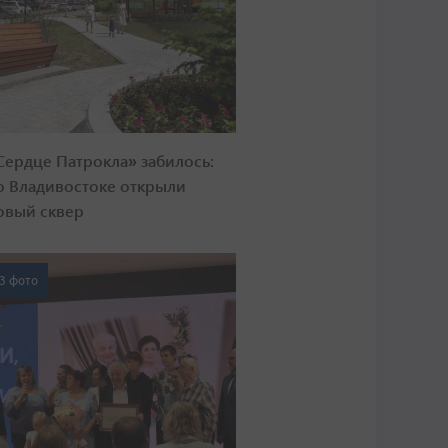
Сердце Патрокла» забилось:
о Владивостоке открыли
овый сквер
3 фото