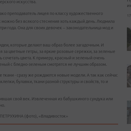
ерского искусства.
и
нако преподаватель лицея по классу художественного
17
х можно без всякого стеснения хоть каждый день. Людмила
ри года. Она для своих девочек – законодательница мод и
идеи, которые делают ваш образ более загадочным. И
я за цветные гетры, за яркие розовые сережки, за зеленые
сь сочетать цвета. К примеру, красный и зеленый очень
еленый с бледно-зеленым смотрятся не лучшим образом.
 ткани - сразу же рождаются новые модели. А так как сейчас
клепки, булавки, ткани разной структуры и свойств, то и
тжившая свой век. Извлеченная из бабушкиного сундука или
но.
ПЕТРУХИНА (фото), «Владивосток»