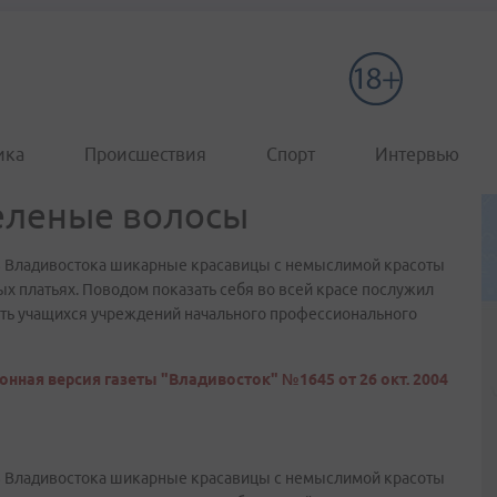
ика
Происшествия
Спорт
Интервью
еленые волосы
8 Владивостока шикарные красавицы с немыслимой красоты
х платьях. Поводом показать себя во всей красе послужил
сть учащихся учреждений начального профессионального
онная версия газеты "Владивосток" №1645 от 26 окт. 2004
8 Владивостока шикарные красавицы с немыслимой красоты