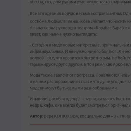
образа, созданы руками участников театра парикмах
Все эти одеяния подчас весьма экстравагантны. Од
костюма Людмила Гленщикова считает, что носить и
Афанасьевна руководит театром «Карабас Барабас» т
знает, как нынче нужно выглядеть:
- Сегодня в моде новые интересные, оригинальные 
индивидуальным. И не нужно ничего бояться. Лично 
волосы - все, что нравится конкретно вам. Не бойте
гармонируют друг с другом. В то время как ярко-з
Мода также зависит от прогресса. Появляются новые
в нашем распоряжении есть все что душе угодно - за
модели могут быть самыми разнообразными.
И наконец, особая одежда - старая, казалось бы, о
недр шкафа, она всегда будет смотреться оригиналь
Автор:
Вера КОНЮХОВА, специально для «В», Нина 