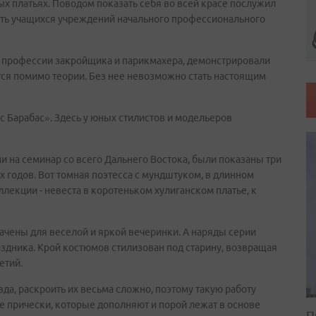
х платьях. Поводом показать себя во всей красе послужил
сть учащихся учреждений начального профессионального
 профессии закройщика и парикмахера, демонстрировали
тся помимо теории. Без нее невозможно стать настоящим
ас Барабас». Здесь у юных стилистов и модельеров
 на семинар со всего Дальнего Востока, были показаны три
х годов. Вот томная поэтесса с мундштуком, в длинном
ллекции - невеста в коротеньком хулиганском платье, к
чены для веселой и яркой вечеринки. А наряды серии
здника. Крой костюмов стилизован под старину, возвращая
етий.
да, раскроить их весьма сложно, поэтому такую работу
 прически, которые дополняют и порой лежат в основе
П