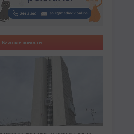
Важные новости
риморье закрепилось в десятке лучших