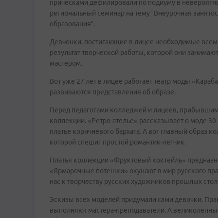
прическами дефилировали по подиуму в невероятны
региональный семинар на тему “Внеурочная занято
образования”.
Девчонки, постигающие в лицее необходимые всем
результат творческой работы, которой они занимаю
мастером.
Вот уже 27 лет в лицее работает театр моды «Караб
развиваются представления об образе.
Перед педагогами колледжей и лицеев, прибывшими
коллекции. «Ретро-ателье» рассказывает о моде 30-
платье коричневого бархата. А вот главный образ ко
которой спешит простой романтик-летчик.
Платья коллекции «Фруктовый коктейль» предназна
«Ярмарочные потешки» окунают в мир русского пра
нас к творчеству русских художников прошлых стол
Эскизы всех моделей придумали сами девочки. Прав
выполняют мастера-преподаватели. А великолепные