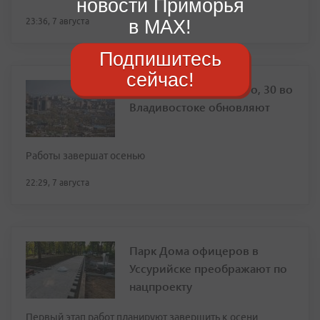
новости Приморья
в MAX!
23:36, 7 августа
Подпишитесь
сейчас!
Фасад дома на Толстого, 30 во
Владивостоке обновляют
Работы завершат осенью
22:29, 7 августа
Парк Дома офицеров в
Уссурийске преображают по
нацпроекту
Первый этап работ планируют завершить к осени