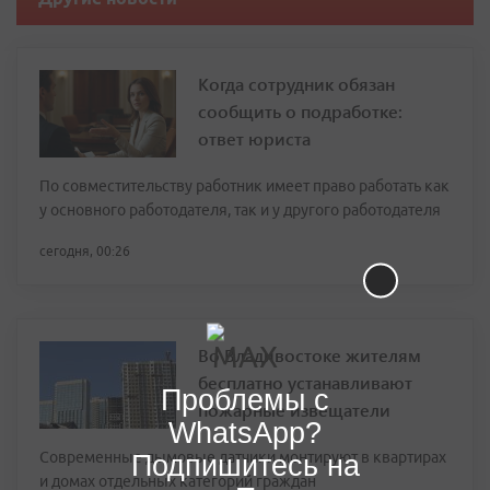
Когда сотрудник обязан
сообщить о подработке:
ответ юриста
По совместительству работник имеет право работать как
у основного работодателя, так и у другого работодателя
сегодня, 00:26
Во Владивостоке жителям
бесплатно устанавливают
Проблемы с
пожарные извещатели
WhatsApp?
Современные дымовые датчики монтируют в квартирах
Подпишитесь на
и домах отдельных категорий граждан