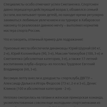
Специалисты особо отмечают успех Сметаненко. Спортсмен
давно перешагнул действующий возраст, обзавелся семьей
(кстати, воспитывает троих детей), но находит время регулярно
заниматься любимым увлечением и на турнире в Хабаровске
наконец-то реализовал давнюю мечту – выполнил норматив
мастера спорта России.
Что и говорить, отличный пример для подражания!
Призовые места обеспечили динамовцы Юрий Шурхай (60 кг,
2-е), Юрий Коломейцев (90, 3-е), Максим Чипизубов (100, 3-е) и
Сметаненко (абсолютная категория, 3-е), а также 17-летний
воспитанник клуба «Борец» из поселка Трудовое Евгений
Владимиров (60, 3-е).
Весомую лепту внесли и дзюдоисты спортклуба ДВГТУ –
Александр Далько и Игорь Федосов (73 кг, 2-е и 3-е), Денис
Климов (100 и абсолютная категория - 2-е).
Неплохо смотрелась на татами и женская приморская команда,
укомплектованная совсем еще молодыми спортсменками из