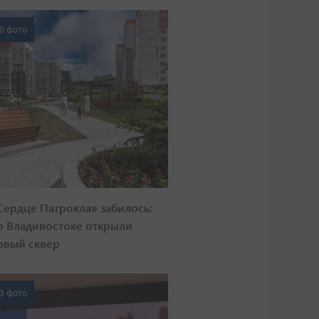
0 фото
Сердце Патрокла» забилось:
о Владивостоке открыли
овый сквер
3 фото