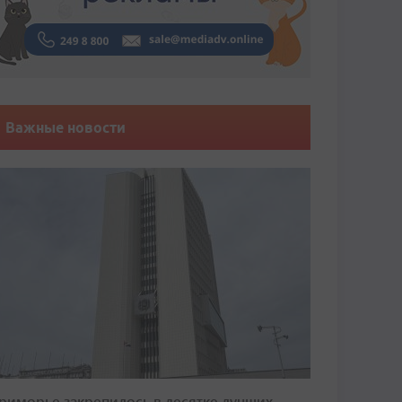
Важные новости
риморье закрепилось в десятке лучших