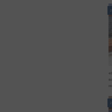
2
«
в
н
2