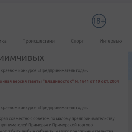
ика
Происшествия
Спорт
Интервью
риимчивых
в краевом конкурсе «Предприниматель года».
онная версия газеты "Владивосток" №1641 от 19 окт. 2004
в краевом конкурсе «Предприниматель года».
рая совместно с советом по малому предпринимательству
дпринимателей Приморья и Приморской торгово-
могут быть любые субъекты малого предпринимательства,