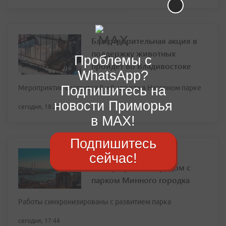
Благотворительная акция в
поддержку животных
Проблемы с
пройдет во Владивостоке
WhatsApp?
Подпишитесь на
Мероприятие состоится 8 и 9 августа в Нагорном парке
новости Приморья
сегодня, 18:28
в MAX!
Подпишитесь
Дорогу и тротуары
сейчас!
благоустраивают рядом с
парком Минного городка
Работы синхронизированы с развитием парка
сегодня, 17:44