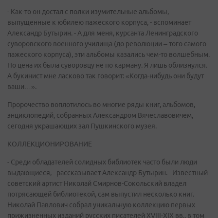
- Как-то он достал с полки изумительные альбомы,
выпущенные к юбилею пажеского корпуса, - вспоминает
Александр Бутырин. - А для меня, курсанта Ленинградского
суворовского военного училища (до революции – того самого
пажеского корпуса), эти альбомы казались чем-то волшебным.
Но цена их была суворовцу не по карману. Я лишь облизнулся.
А букинист мне ласково так говорит: «Когда-нибудь они будут
ваши…».
Пророчество воплотилось во многие ряды книг, альбомов,
энциклопедий, собранных Александром Вячеславовичем,
сегодня украшающих зал Пушкинского музея.
КОЛЛЕКЦИОНИРОВАНИЕ
- Среди обладателей солидных библиотек часто были люди
выдающиеся, - рассказывает Александр Бутырин. - Известный
советский артист Николай Смирнов-Сокольский владел
потрясающей библиотекой, сам выпустил несколько книг.
Николай Павлович собрал уникальную коллекцию первых
прижизненных изданий русских писателей XVIII-XIX вв., в том