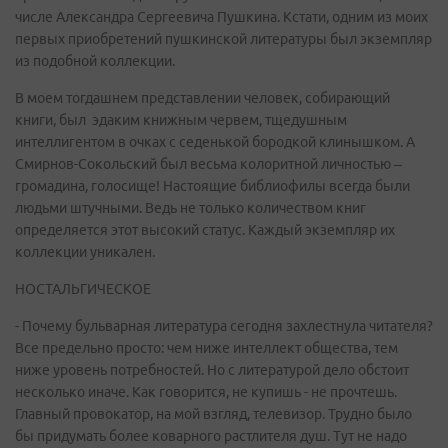
числе Александра Сергеевича Пушкина. Кстати, одним из моих
первых приобретений пушкинской литературы был экземпляр
из подобной коллекции.
В моем тогдашнем представлении человек, собирающий
книги, был эдаким книжным червем, тщедушным
интеллигентом в очках с седенькой бородкой клинышком. А
Смирнов-Сокольский был весьма колоритной личностью –
громадина, голосище! Настоящие библиофилы всегда были
людьми штучными. Ведь не только количеством книг
определяется этот высокий статус. Каждый экземпляр их
коллекции уникален.
НОСТАЛЬГИЧЕСКОЕ
- Почему бульварная литература сегодня захлестнула читателя?
Все предельно просто: чем ниже интеллект общества, тем
ниже уровень потребностей. Но с литературой дело обстоит
несколько иначе. Как говорится, не купишь - не прочтешь.
Главный провокатор, на мой взгляд, телевизор. Трудно было
бы придумать более коварного растлителя душ. Тут не надо