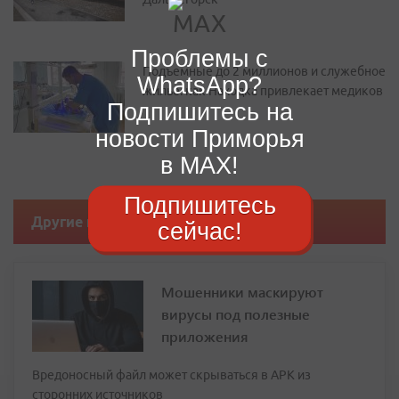
Проблемы с
Подъемные до 2 миллионов и служебное
WhatsApp?
жилье: как Находка привлекает медиков
Подпишитесь на
новости Приморья
в MAX!
Подпишитесь
Другие новости
сейчас!
Мошенники маскируют
вирусы под полезные
приложения
Вредоносный файл может скрываться в APK из
сторонних источников