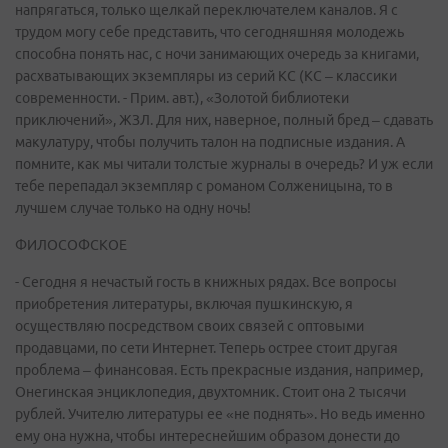
напрягаться, только щелкай переключателем каналов. Я с
трудом могу себе представить, что сегодняшняя молодежь
способна понять нас, с ночи занимающих очередь за книгами,
расхватывающих экземпляры из серий КС (КС – классики
современности. - Прим. авт.), «Золотой библиотеки
приключений», ЖЗЛ. Для них, наверное, полный бред – сдавать
макулатуру, чтобы получить талон на подписные издания. А
помните, как мы читали толстые журналы в очередь? И уж если
тебе перепадал экземпляр с романом Солженицына, то в
лучшем случае только на одну ночь!
ФИЛОСОФСКОЕ
- Сегодня я нечастый гость в книжных рядах. Все вопросы
приобретения литературы, включая пушкинскую, я
осуществляю посредством своих связей с оптовыми
продавцами, по сети Интернет. Теперь острее стоит другая
проблема – финансовая. Есть прекрасные издания, например,
Онегинская энциклопедия, двухтомник. Стоит она 2 тысячи
рублей. Учителю литературы ее «не поднять». Но ведь именно
ему она нужна, чтобы интереснейшим образом донести до