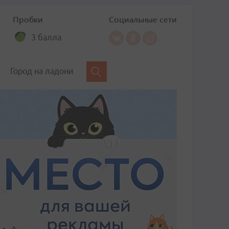
Пробки
Социальные сети
3 балла
Город на ладони