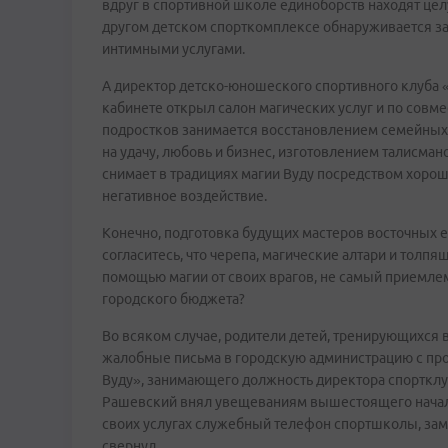
вдруг в спортивной школе единоборств находят цел
другом детском спорткомплексе обнаруживается за
интимными услугами.
А директор детско-юношеского спортивного клуба 
кабинете открыл салон магических услуг и по совме
подростков занимается восстановлением семейных
на удачу, любовь и бизнес, изготовлением талисмано
снимает в традициях магии Вуду посредством хор
негативное воздействие.
Конечно, подготовка будущих мастеров восточных е
согласитесь, что черепа, магические алтари и толп
помощью магии от своих врагов, не самый приемле
городского бюджета?
Во всяком случае, родители детей, тренирующихся в
жалобные письма в городскую администрацию с про
Вуду», занимающего должность директора спортклуб
Рашевский внял увещеваниям вышестоящего началь
своих услугах служебный телефон спортшколы, зам
свернул…