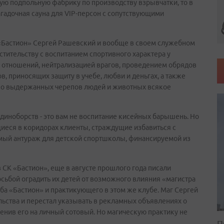
ую подпольную фабрику по производству взрывчатки, то в
гадочная сауна для VIP-персон с сопутствующими
«Бастион» Сергей Рашевский и вообще в своем служебном
стительству с воспитанием спортивного характера у
 отношений, нейтрализацией врагов, проведением обрядов
в, приносящих защиту в учебе, любви и деньгах, а также
ошо выдержанных черепов людей и животных всякое
диноборств - это вам не воспитание кисейных барышень. Но
ящиеся в коридорах клиенты, страждущие избавиться с
мый антураж для детской спортшколы, финансируемой из
 СК «Бастион», еще в августе прошлого года писали
сьбой оградить их детей от возможного влияния «магистра
а «Бастион» и практикующего в этом же клубе. Маг Сергей
ства и перестал указывать в рекламных объявлениях о
енив его на личный сотовый. Но магическую практику не
П