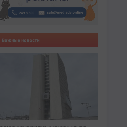
Важные новости
риморье закрепилось в десятке лучших