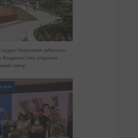
Сердце Патрокла» забилось:
о Владивостоке открыли
овый сквер
3 фото