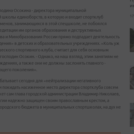
и
подина Осокина - директора муниципальной
17
школы единоборств, в которую и входит спортклуб
сменов, занимающихся в этой спецшколе, не побоялся
едитации им органов образования и деструктивных
ава и Минобразования России прямо подпадает деятельность
дения» в детских и образовательных учреждениях. «Коль уж
шеского спортивного клуба, считает для себя основным
 господин Осокин. - Однако, на наш взгляд, этим занятиям не
дениях, а также они не должны заслонять главного -
ющего поколения».
абатывает сегодня для «нейтрализации негативного
и покидать насиженное место директора спортклуба совсем
ожет сам глава городской администрации Владимир Николаев,
магии надежно защищен своим православным крестом, а
 городского бюджета в муниципальных спортшколах, на дух не