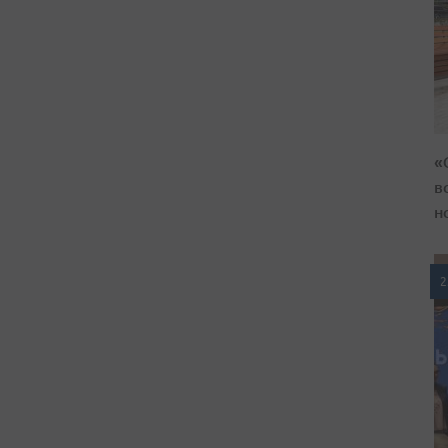
«
в
н
2