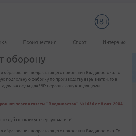
ика
Происшествия
Спорт
Интервью
т оборону
го образования подрастающего поколения Владивостока. То
ую подпольную фабрику по производству взрывчатки, то в
гадочная сауна для VIP-персон с сопутствующими
ронная версия газеты "Владивосток" №1636 от 8 окт. 2004
ортклуба практикует черную магию?
го образования подрастающего поколения Владивостока. То