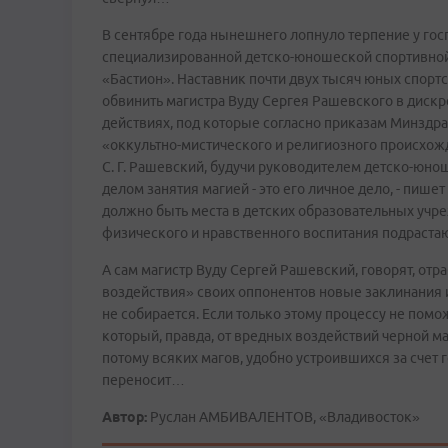
В сентябре года нынешнего лопнуло терпение у гос
специализированной детско-юношеской спортивной 
«Бастион». Наставник почти двух тысяч юных спорт
обвинить магистра Вуду Сергея Рашевского в дискр
действиях, под которые согласно приказам Минздр
«оккультно-мистического и религиозного происхож
С. Г. Рашевский, будучи руководителем детско-юно
делом занятия магией - это его личное дело, - пишет
должно быть места в детских образовательных учреж
физического и нравственного воспитания подраста
А сам магистр Вуду Сергей Рашевский, говорят, отр
воздействия» своих оппонентов новые заклинания 
не собирается. Если только этому процессу не пом
который, правда, от вредных воздействий черной 
потому всяких магов, удобно устроившихся за счет
переносит…
Автор:
Руслан АМБИВАЛЕНТОВ, «Владивосток»