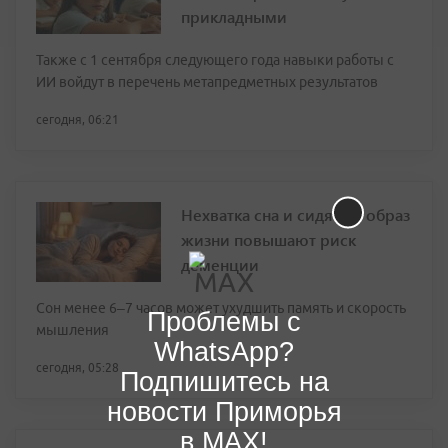
прикладными
Также с 1 сентября следующего года навыки работы с
ИИ войдут в перечень метапредметных результатов
сегодня, 06:21
Нехватка сна и сидячий образ
жизни повышают риск
деменции
Сон менее 6–7 часов может ухудшить память и скорость
Проблемы с
мышления
WhatsApp?
сегодня, 05:28
Подпишитесь на
новости Приморья
в MAX!