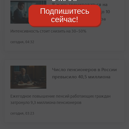
В жару тренироваться на
Подпишитесь
улице можно только до 10
сейчас!
утра или после 7 вечера
Интенсивность стоит снизить на 30–50%
сегодня, 04:32
Число пенсионеров в России
превысило 40,5 миллиона
Ежегодное повышение пенсий работающих граждан
затронуло 9,3 миллиона пенсионеров
сегодня, 03:23