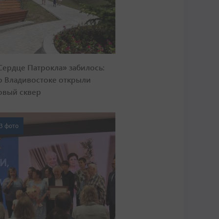
Сердце Патрокла» забилось:
о Владивостоке открыли
овый сквер
3 фото