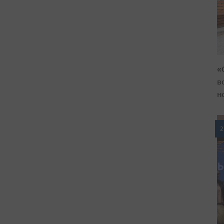
«
в
н
2