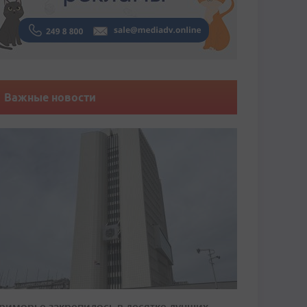
Важные новости
риморье закрепилось в десятке лучших