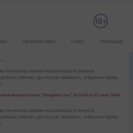
ика
Происшествия
Спорт
Интервью
…
же три месяца заливает канализация. Я звонил в
ебили, ответив: «Да это у вас заливает», - и бросили трубку.
е?
нная версия газеты "Владивосток" №1626 от 22 сент. 2004
же три месяца заливает канализация. Я звонил в
ебили, ответив: «Да это у вас заливает», - и бросили трубку.
е?