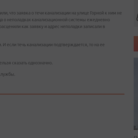
ли, что заявка о течи канализации на улице Горной к ним не
да о неполадках канализационной системы ежедневно
расценили как заявку и адрес неполадки записали в
 И если течь канализации подтверждается, то на ее
нельзя сказать однозначно.
службы.
П