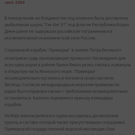
сент. 2004
В понедельник во Владивосток под конвоем была доставлена
рыболовная шхуна “Тхе Янг 97” под флагом Республики Корея.
Днем ранее ее задержали российские пограничники в
исключительной экономической зоне России.
Сторожевой корабль “Приморье” в заливе Петра Великого
осматривал суда, производящие промысел. Неожиданно для
всех одна шхуна в районе банки Ямато резко снялась и рванула
в открытую часть Японского моря. “Приморье”
незамедлительно пустилось в погоню и скоро настигло
беглеца. Согласно международным морским правилам по
радио был отправлен сигнал с требованием незамедлительно
остановиться. Капитан подчинился приказу командира
корабля.
На борт южнокорейского судна высадилась досмотровая
группа, в составе которой также присутствовали сотрудники
Приморской государственной морской инспекции. Они