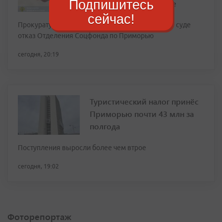
Подпишитесь
ежемесячное пособие
сейчас!
Прокуратура Первомайского района оспорила в суде
отказ Отделения Соцфонда по Приморью
сегодня, 20:19
Туристический налог принёс
Приморью почти 43 млн за
полгода
Поступления выросли более чем втрое
сегодня, 19:02
Фоторепортаж