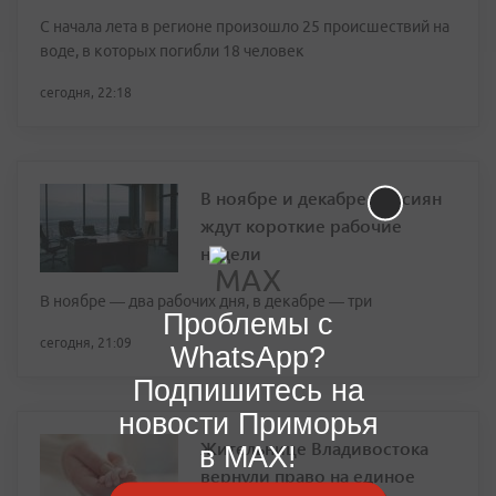
С начала лета в регионе произошло 25 происшествий на
воде, в которых погибли 18 человек
сегодня, 22:18
В ноябре и декабре россиян
ждут короткие рабочие
недели
В ноябре — два рабочих дня, в декабре — три
Проблемы с
сегодня, 21:09
WhatsApp?
Подпишитесь на
новости Приморья
Жительнице Владивостока
в MAX!
вернули право на единое