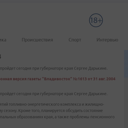
ика
Происшествия
Спорт
Интервью
в
 пройдет сегодня при губернаторе края Сергее Дарькине.
онная версия газеты "Владивосток" №1613 от 31 авг. 2004
 пройдет сегодня при губернаторе края Сергее Дарькине.
иятий топливно-энергетического комплекса и жилищно-
 сезону. Кроме того, планируется обсудить состояние
пальных образованиях края, а также проблемы пенсионного