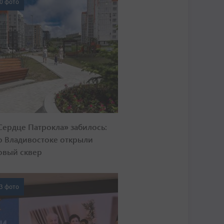
0 фото
Сердце Патрокла» забилось:
о Владивостоке открыли
овый сквер
3 фото