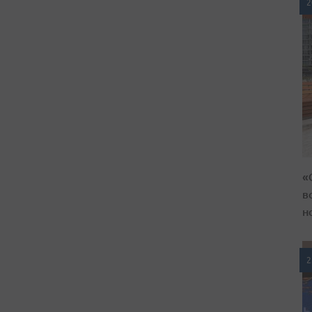
2
«
в
н
2