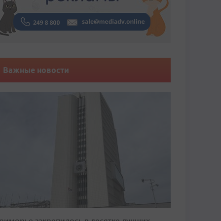
Важные новости
риморье закрепилось в десятке лучших