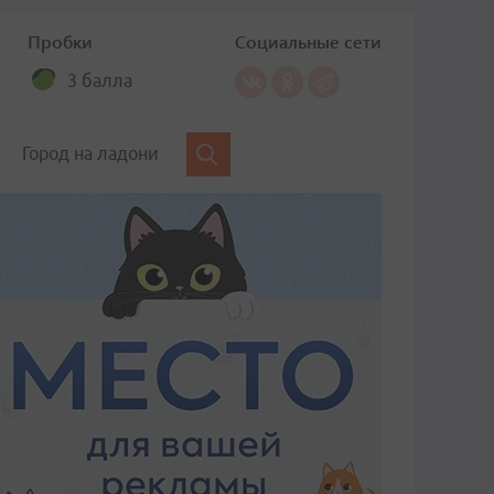
Пробки
Социальные сети
3 балла
Город на ладони