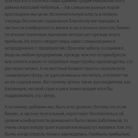
шахтерского поселка глава администрации Михайловского
района Анатолий Чеботков. – Уж слишком разные порой
преследуем мы цели. Исполнительную власть в первую
очередь беспокоит социальное благополучие граждан, в
частности комфортность жилья и населенных пунктов; бизнес
по вполне понятным причинам интересует прежде всего
прибыль. Из этого следует лишь одно: слишком рано и
непродуманно с предприятий сбросили заботы о социалке.
Ведь на любом предприятии, прежде чем что-то приобрести
или затеять какую-то затратную перестройку производства, сто
раз пересчитают. А на местный бюджет просто свалили всю
социальную сферу, не удосужившись посчитать, а потянет ли
он ее содержание. Вот почему ценны такие руководители, как
Багрянцев, на свой страх и риск помогающие хотя бы
поддерживать эту сферу.
А по-иному, добавим мы, быть и не должно. Потому что если
бизнес, в частности угольный, перестанет беспокоиться об
уровне комфортности домашнего быта своих работников, то
очень скоро вокруг шахт и разрезов вырастут мазанки. Как это
было, когда отрасль только зарождалась. Прибыль прибылью,