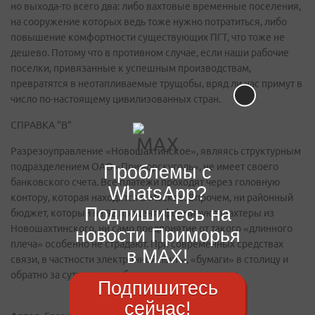
но выхода-то всего два: либо вахтовые временные поселения,
на сооружение которых ведь тоже нужно потратиться, либо
повышение комфортности существующих ПГТ, что тоже не
дешево. Потому что в противном случае, если наши рабочие
поселки, привязанные к успешным производствам,
превратятся в неотапливаемые трущобы, вряд ли нас примут в
число по-настоящему цивилизованных стран.
СПРАВКА "В"
Разрезоуправление «Новошахтинское», являясь структурным
подразделением ОАО «Приморскуголь», не имеет своего
Проблемы с
банковского счета. Все платежи проходят через головную
WhatsApp?
контору, которая находится в Москве. Впрочем, ни районный
Подпишитесь на
бюджет, который на 32 процента формируют шахтеры из
Новошахтинского, ни само предприятие от такого «длинного
новости Приморья
плеча» особенно не страдают. При современных средствах
в MAX!
связи, в частности электронной почты, «бумаги» в столицу и
обратно за сутки могут обернуться несколько раз.
Подпишитесь
сейчас!