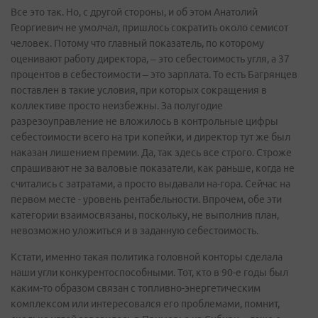
Все это так. Но, с другой стороны, и об этом Анатолий
Георгиевич не умолчал, пришлось сократить около семисот
человек. Потому что главный показатель, по которому
оценивают работу директора, – это себестоимость угля, а 37
процентов в себестоимости – это зарплата. То есть Багрянцев
поставлен в такие условия, при которых сокращения в
коллективе просто неизбежны. За полугодие
разрезоуправление не вложилось в контрольные цифры
себестоимости всего на три копейки, и директор тут же был
наказан лишением премии. Да, так здесь все строго. Строже
спрашивают не за валовые показатели, как раньше, когда не
считались с затратами, а просто выдавали на-гора. Сейчас на
первом месте - уровень рентабельности. Впрочем, обе эти
категории взаимосвязаны, поскольку, не выполнив план,
невозможно уложиться и в заданную себестоимость.
Кстати, именно такая политика головной конторы сделала
наши угли конкурентоспособными. Тот, кто в 90-е годы был
каким-то образом связан с топливно-энергетическим
комплексом или интересовался его проблемами, помнит,