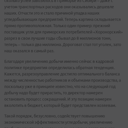
сколько углей завозилось в Приморье из Сибири – даже с
учетом транспортных расходов они оказывались дешевле
наших. Отчасти это и стало причиной упадка наших
угледобывающих предприятий. Теперь картина складывается
прямо противоположная. Только один пример: прежний
поставщик угля для приморских потребителей «Хоронорский»
разрез в свои лучшие годы сбывал до 8 миллионов тонн,
теперь – только два миллиона. Дороговат стал тот уголек, зато
наш оказался в самый раз.
Благодаря увеличению добычи именно сейчас в кадровой
политике предприятия определилась обратная тенденция.
Кажется, разрезоуправление достигло оптимального баланса
между численностью работников и объемами производства, а
поскольку уже в принципе известно, что на следующий год
добычу надо будет прирастить, то директор намерен
остановить процесс сокращений. И эту позицию намерен
вколотить в бюджет, который будет представлен хозяевам.
Такой порядок, безусловно, содействует повышению
экономической эффективности угледобычи, увеличению