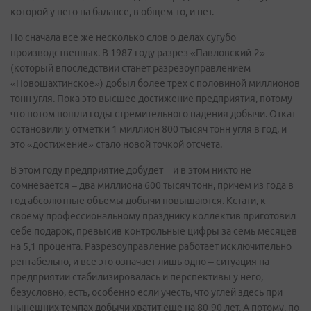
которой у него на балансе, в общем-то, и нет.
Но сначала все же несколько слов о делах сугубо
производственных. В 1987 году разрез «Павловский-2»
(который впоследствии станет разрезоуправлением
«Новошахтинское») добыл более трех с половиной миллионов
тонн угля. Пока это высшее достижение предприятия, потому
что потом пошли годы стремительного падения добычи. Откат
остановили у отметки 1 миллион 800 тысяч тонн угля в год, и
это «достижение» стало новой точкой отсчета.
В этом году предприятие добудет – и в этом никто не
сомневается – два миллиона 600 тысяч тонн, причем из года в
год абсолютные объемы добычи повышаются. Кстати, к
своему профессиональному празднику коллектив приготовил
себе подарок, превысив контрольные цифры за семь месяцев
на 5,1 процента. Разрезоуправление работает исключительно
рентабельно, и все это означает лишь одно – ситуация на
предприятии стабилизировалась и перспективы у него,
безусловно, есть, особенно если учесть, что углей здесь при
нынешних темпах добычи хватит еще на 80-90 лет. А потому, по