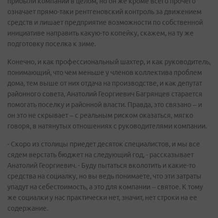
прибыли компании в целом, но он же кроме всего прочего
означает прямо-таки рентгеновский контроль за движением
средств и лишает предприятие возможности по собственной
инициативе направить какую-то копейку, скажем, на ту же
подготовку поселка к зиме.
Конечно, и как профессиональный шахтер, и как руководитель,
понимающий, что чем меньше у членов коллектива проблем
дома, тем выше от них отдача на производстве, и как депутат
районного совета, Анатолий Георгиевич Багрянцев старается
помогать поселку и районной власти. Правда, это связано – и
он это не скрывает – с реальным риском оказаться, мягко
говоря, в натянутых отношениях с руководителями компании.
- Скоро из столицы приедет десяток специалистов, и мы все
сядем верстать бюджет на следующий год, - рассказывает
Анатолий Георгиевич. - Буду пытаться вколотить и какие-то
средства на социалку, но вы ведь понимаете, что эти затраты
упадут на себестоимость, а это для компании – святое. К тому
же социалки у нас практически нет, значит, нет строки на ее
содержание.