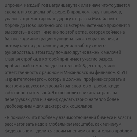
Впрочем, каждый год Багрянцеву так или иначе что-то удается
сделать и в социальной сфере. В прошлом году, например,
удалось отремонтировать дорогу от трассы Михайловка –
Хороль до Новошахтинского. Шахтерам частенько приходится
выезжать «в свет» именно по этой ветке, которая сейчас на
балансе администрации муниципального образования, и
потому они по достоинству оценили заботу своего
руководства. В этом году помимо других важных мелочей
главная стройка, в которой принимает участие разрез, -
дробильный комплекс для котельной. Здесь поделили
ответственность с районом и Михайловским филиалом КГУП
«Примтеплоэнерго», которые должны профинансировать и
построить двухсотметровый транспортер от дробилки до
собственно котельной. Это позволит снизить затраты на
перегрузках угля и, значит, сделать тариф на тепло более
удобоваримым для шахтерских кошельков.
- Я понимаю, что проблему взаимоотношений бизнеса и власти
рассматривать надо в глобальном масштабе, как минимум
федеральном, - делится своим мнением относительно проблем