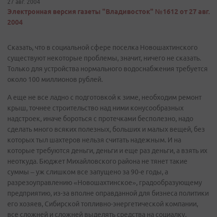
27 авг. 2004
Электронная версия газеты "Владивосток" №1612 от 27 авг.
2004
Сказать, что в социальной сфере поселка Новошахтинского
существуют некоторые проблемы, значит, ничего не сказать.
Только для устройства нормального водоснабжения требуется
около 100 миллионов рублей.
А еще не все ладно с подготовкой к зиме, необходим ремонт
крыш, точнее строительство над ними конусообразных
надстроек, иначе бороться с протечками бесполезно, надо
сделать много всяких полезных, больших и малых вещей, без
которых тыл шахтеров нельзя считать надежным. И на
которые требуются деньги, деньги и еще раз деньги, а взять их
неоткуда. Бюджет Михайловского района не тянет такие
суммы – уж слишком все запущено за 90-е годы, а
разрезоуправлению «Новошахтинское», градообразующему
предприятию, из-за вполне оправданной для бизнеса политики
его хозяев, Сибирской топливно-энергетической компании,
все сложней и сложней выделять средства на социалку,