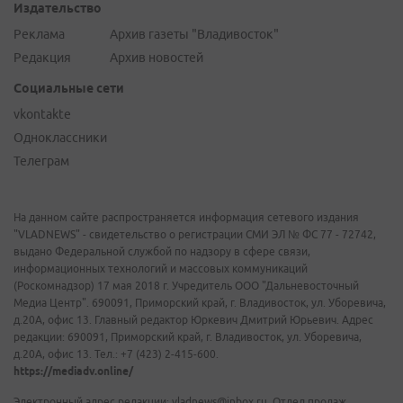
Издательство
Реклама
Архив газеты "Владивосток"
Редакция
Архив новостей
Социальные сети
vkontakte
Одноклассники
Телеграм
На данном сайте распространяется информация сетевого издания
"VLADNEWS" - свидетельство о регистрации СМИ ЭЛ № ФС 77 - 72742,
выдано Федеральной службой по надзору в сфере связи,
информационных технологий и массовых коммуникаций
(Роскомнадзор) 17 мая 2018 г. Учредитель ООО "Дальневосточный
Медиа Центр". 690091, Приморский край, г. Владивосток, ул. Уборевича,
д.20А, офис 13. Главный редактор Юркевич Дмитрий Юрьевич. Адрес
редакции: 690091, Приморский край, г. Владивосток, ул. Уборевича,
д.20А, офис 13. Тел.: +7 (423) 2-415-600.
https://mediadv.online/
Электронный адрес редакции: vladnews@inbox.ru. Отдел продаж