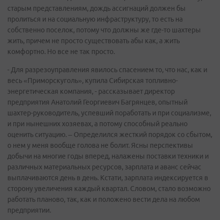
старым представлениям, дождь ассигнаций должен бы
пролиться и на социальную инфраструктуру, то есть на
собственно поселок, потому что должны же где-то шахтеры
жить, причем не просто существовать абы как, а жить
комфортно. Но все не так просто.
- Для разрезоуправления явилось спасением то, что нас, как и
весь «Приморскуголь», купила Сибирская топливно-
энергетическая компания, - рассказывает директор
предприятия Анатолий Георгиевич Багрянцев, опытный
шахтер-руководитель, успевший поработать и при социализме,
и при нынешних хозяевах, а потому способный реально
оценить ситуацию. – Определился жесткий порядок со сбытом,
о нем у меня вообще голова не болит. Ясны перспективы
добычи на многие годы вперед, налажены поставки техники и
различных материальных ресурсов, зарплата и аванс сейчас
выплачиваются день в день. Кстати, зарплата индексируется в
сторону увеличения каждый квартал. Словом, стало возможно
работать планово, так, как и положено вести дела на любом
предприятии.