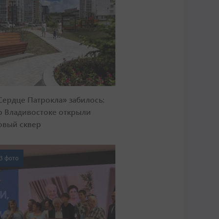
Сердце Патрокла» забилось:
о Владивостоке открыли
овый сквер
3 фото