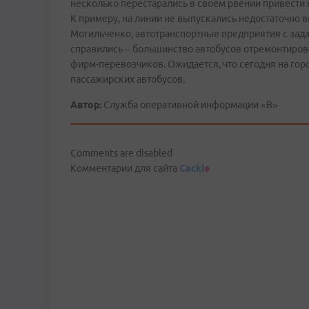
несколько перестарались в своем рвении привести 
К примеру, на линии не выпускались недостаточно 
Могильченко, автотранспортные предприятия с зада
справились – большинство автобусов отремонтиро
фирм-перевозчиков. Ожидается, что сегодня на го
пассажирских автобусов.
Автор:
Служба оперативной информации «В»
Comments are disabled
Комментарии для сайта
Cackl
e