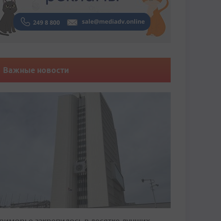
Важные новости
риморье закрепилось в десятке лучших