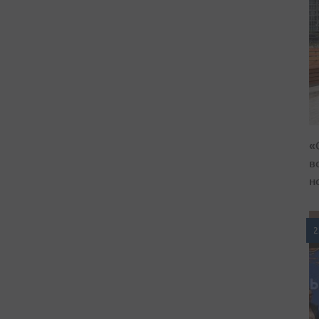
«
в
н
2