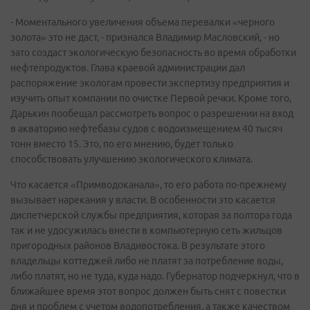
- Моментального увеличения объема перевалки «черного
золота» это не даст, - признался Владимир Масловский, - но
зато создаст экологическую безопасность во время обработки
нефтепродуктов. Глава краевой администрации дал
распоряжение экологам провести экспертизу предприятия и
изучить опыт компании по очистке Первой речки. Кроме того,
Дарькин пообещал рассмотреть вопрос о разрешении на вход
в акваторию нефтебазы судов с водоизмещением 40 тысяч
тонн вместо 15. Это, по его мнению, будет только
способствовать улучшению экологического климата.
Что касается «Примводоканала», то его работа по-прежнему
вызывает нарекания у власти. В особенности это касается
диспетчерской службы предприятия, которая за полтора года
так и не удосужилась внести в компьютерную сеть жильцов
пригородных районов Владивостока. В результате этого
владельцы коттеджей либо не платят за потребление воды,
либо платят, но не туда, куда надо. Губернатор подчеркнул, что в
ближайшее время этот вопрос должен быть снят с повестки
дня и проблем с учетом водопотребления, а также качеством