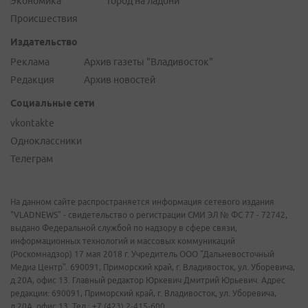
Экономика
Город на ладони
Происшествия
Издательство
Реклама
Архив газеты "Владивосток"
Редакция
Архив новостей
Социальные сети
vkontakte
Одноклассники
Телеграм
На данном сайте распространяется информация сетевого издания
"VLADNEWS" - свидетельство о регистрации СМИ ЭЛ № ФС 77 - 72742,
выдано Федеральной службой по надзору в сфере связи,
информационных технологий и массовых коммуникаций
(Роскомнадзор) 17 мая 2018 г. Учредитель ООО "Дальневосточный
Медиа Центр". 690091, Приморский край, г. Владивосток, ул. Уборевича,
д.20А, офис 13. Главный редактор Юркевич Дмитрий Юрьевич. Адрес
редакции: 690091, Приморский край, г. Владивосток, ул. Уборевича,
д.20А, офис 13. Тел.: +7 (423) 2-415-600.