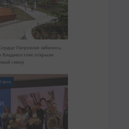
Сердце Патрокла» забилось:
о Владивостоке открыли
овый сквер
3 фото