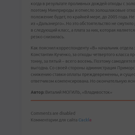
когда в результате проливных дождей отходы с золо
поэтому Минприроды и отнесло золошлаковые отходы
положение будет, по крайней мере, до 2005 года. Н
из «Дальэнерго». Но это обстоятельство не смутил
в следующий класс, а плата за них, которая являет
резко снизилась.
Как пояснил корреспонденту «В» начальник отдела
Константин Кученко, за отходы четвертого класса 
тонну, за пятый – всего восемь. Поэтому самодеяте
выгодна. Со своей стороны администрация Приморск
снижению ставки оплаты преждевременны, и сущес
ответчиком компенсирована. Но окончательную ясн
Автор:
Виталий МОГИЛЬ, «Владивосток»
Comments are disabled
Комментарии для сайта
Cackl
e