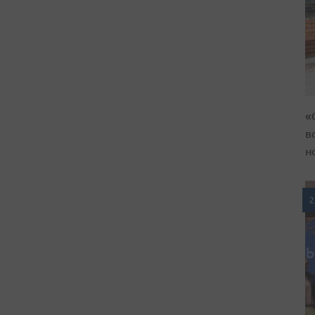
«
в
н
2