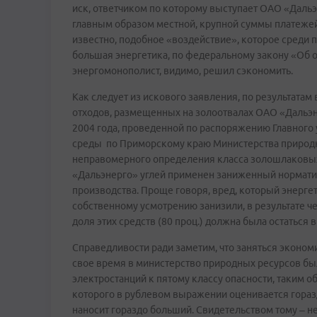
иск, ответчиком по которому выступает ОАО «Дальэ
главным образом местной, крупной суммы платежей
известно, подобное «воздействие», которое среди 
большая энергетика, по федеральному закону «Об
энергомонополист, видимо, решил сэкономить.
Как следует из искового заявления, по результат
отходов, размещенных на золоотвалах ОАО «Дальэн
2004 года, проведенной по распоряжению Главног
среды по Приморскому краю Министерства природны
неправомерного определения класса золошлаковых
«Дальэнерго» углей применен заниженный нормати
производства. Проще говоря, вред, который энергет
собственному усмотрению занизили, в результате че
доля этих средств (80 проц.) должна была остаться в
Справедливости ради заметим, что заняться эконом
свое время в министерство природных ресурсов бы
электростанций к пятому классу опасности, таким о
которого в рублевом выражении оценивается горазд
наносит гораздо больший. Свидетельством тому – 