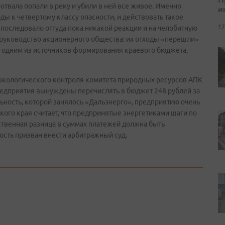
отвала попали в реку и убили в ней все живое. Именно
и
 к четвертому классу опасности, и действовать такое
17
е последовало оттуда пока никакой реакции и на челобитную
о руководство акционерного общества: их отходы «перешли»
ся одним из источников формирования краевого бюджета,
 экологического контроля комитета природных ресурсов АПК
предприятия вынуждены перечислять в бюджет 248 рублей за
льность, которой занялось «Дальэнерго», предприятию очень
ого края считает, что предпринятые энергетиками шаги по
твенная разница в суммах платежей должна быть
ость призван внести арбитражный суд.