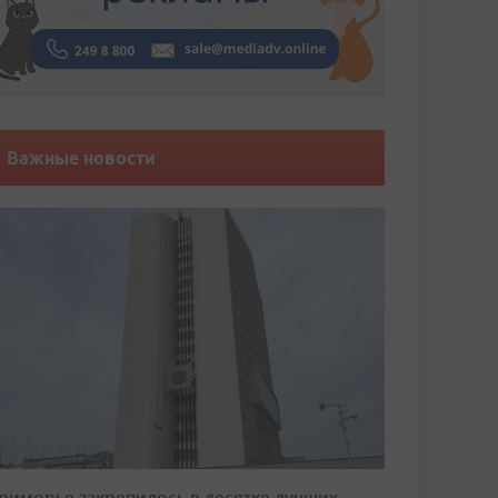
Важные новости
риморье закрепилось в десятке лучших