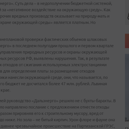
нерго». Суть дела – в недополучении бюджетной системой,
 за «негативное воздействие на окружающую среду». Как
прочих вредных производств оказывает на природу-мать и
 охране окружающей среды» является платным. Но
ам внеплановой проверки фактических объемов шлаковых
ерго» в последнем полугодии прошлого и первом квартале
о управления природных ресурсов и охраны окружающей
х ресурсов РФ, выявлены нарушения. Так, в результате
 отходов от сжигания используемых электростанциями
в для определения платы за размещение отходов
ики нанесли окружающей среде, они, что называется, по
го бюджет не досчитался более 47 млн. рублей. Львиная
 крае.
ией руководство «Дальэнерго» решило не с бухты-барахты. В
ло направлено послание с предложением отнести отходы
бразом прировняв его к строительному мусору, вред от
о ниже. Но зола – не битый кирпич. Урон флоре и фауне она
недавнее чрезвычайное происшествие на Партизанской ГРЭС,
П