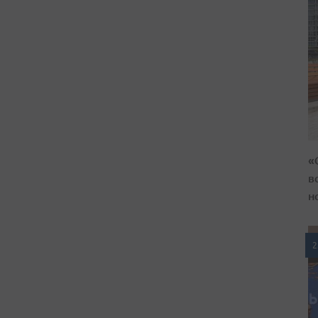
«
в
н
2