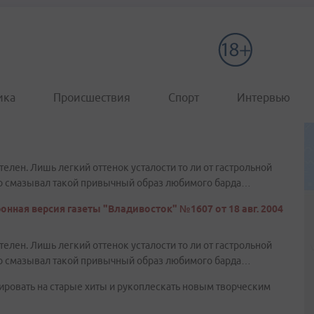
ика
Происшествия
Спорт
Интервью
ятелен. Лишь легкий оттенок усталости то ли от гастрольной
ко смазывал такой привычный образ любимого барда…
онная версия газеты "Владивосток" №1607 от 18 авг. 2004
ятелен. Лишь легкий оттенок усталости то ли от гастрольной
ко смазывал такой привычный образ любимого барда…
ировать на старые хиты и рукоплескать новым творческим