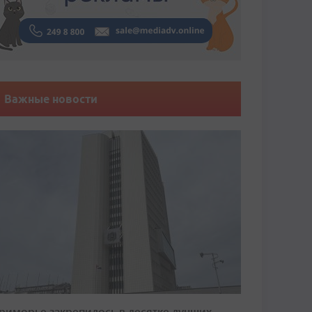
Важные новости
риморье закрепилось в десятке лучших