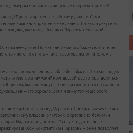
м ему юмором отвечал на каверзные вопросы зрителей.
 полноту! Прошли времена гавайских рубашек. Сами
ю теплые компании приятных мне людей. Вот вам и результат.
уте физкультуры? Каждый день собираюсь этой самой
 Олегом анекдотов. Но и это не мешало обожанию зрителей.
го-то у него не отнять – таланта автора-исполнителя. А в
 живу легко, творю успешно, люблю без обмана. И ко мне редко
меня, я имею в виду узкий круг друзей, все готовы делиться
я. Впрочем, бывают минуты горечи и грусти, но я не склонен
ружающими – это зеркало. Вот я и вижу там чаще всего
т в тандеме работает Леонид Марголин. Прекрасный музыкант,
марголинскому владению гитарой, фортепиано, баяном и
лорит. Надо отдать должное Олегу, что даже после
 аранжировщиком Константином Тарасовым он не позволяет
П