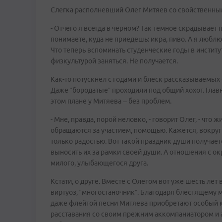
Слегка располневший Олег Митяев со свойственны
- Отчего я всегда в черном? Так темное скрадывает
понимаете, куда не приедешь: икра, пиво. А я любл
Что теперь вспоминать студенческие годы в инстит
физкультурой заняться. Не получается.
Как-то потускнел с годами и блеск рассказываемых
Даже “бородатые” проходили под общий хохот. Главно
этом плане у Митяева – без проблем.
- Мне, правда, порой неловко, - говорит Олег, - что
обращаются за участием, помощью. Кажется, вокруг 
только радостью. Вот такой праздник души получаетс
выносить их за рамки своей души. А отношения с ок
милого, улыбающегося друга.
Кстати, о друге. Вместе с Олегом вот уже шесть ле
виртуоз, “многостаночник”. Благодаря блестящему 
даже флейтой песни Митяева приобретают особый ко
расставания со своим прежним аккомпаниатором и