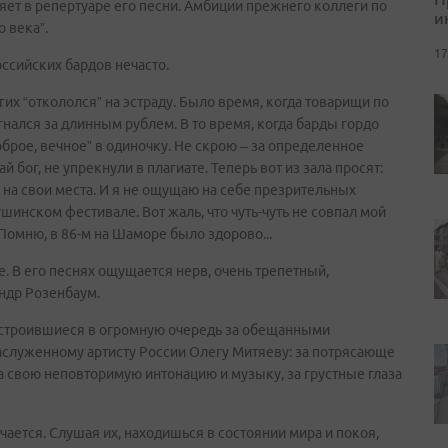
няет в репертуаре его песни. Амбиции прежнего коллеги по
и
 века”.
17
ссийских бардов нечасто.
угих “откололся” на эстраду. Было время, когда товарищи по
гнался за длинным рублем. В то время, когда барды гордо
оброе, вечное” в одиночку. Не скрою – за определенное
й бог, не упрекнули в плагиате. Теперь вот из зала просят:
о на свои места. И я не ощущаю на себе презрительных
шинском фестивале. Вот жаль, что чуть-чуть не совпал мой
Помню, в 86-м на Шаморе было здорово...
е. В его песнях ощущается нерв, очень трепетный,
андр Розенбаум.
ыстроившиеся в огромную очередь за обещанными
аслуженному артисту России Олегу Митяеву: за потрясающе
 свою неповторимую интонацию и музыку, за грустные глаза
чается. Слушая их, находишься в состоянии мира и покоя,