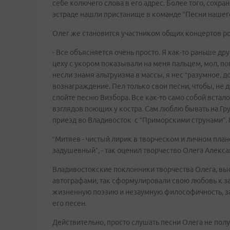
себе колючего слова в его адрес. Более того, сохра
эстраде нашли пристанище в команде “Песни нашего
Олег же становится участником общих концертов ро
- Все объясняется очень просто. Я как-то раньше др
цеху с укором показывали на меня пальцем, мол, по
несли знамя альтруизма в массы, я нес “разумное, д
вознаграждение. Пел только свои песни, чтобы, не да
спойте песню Визбора. Все как-то само собой встал
взглядов поющих у костра. Сам люблю бывать на Гру
приезд во Владивосток с “Приморскими струнами”. 
“Митяев - чистый лирик в творческом и личном план
задушевный”, - так оценил творчество Олега Алекс
Владивостокские поклонники творчества Олега, в
автографами, так сформулировали свою любовь к з
жизненную поэзию и незаумную философичность, за
его песен.
Действительно, просто слушать песни Олега не полу