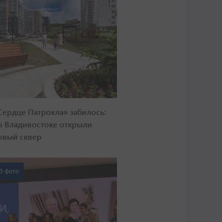
Сердце Патрокла» забилось:
о Владивостоке открыли
овый сквер
3 фото