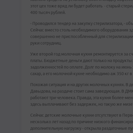
этот цех тоже вряд ли будет работать - старый стер
400 тысяч рублей.
- Проводился тендер на закупку стерилизатора, - об
Сейчас вместо столь необходимого оборудования з
совершенно не приспособленный для стерилизации.
руки сотрудниц.
Уже второй год молочная кухня ремонтируется за с
платы. Бюджетные деньги дают только на продукты: м
задолженностей по оплате. Долг по молоку на июнь э
сахар, а его молочной кухне необходимо аж 350 кг в
Похожая ситуация и на других молочных кухнях. В д
Давыдова, на раздаче стоит сама заведующая. В ДМ
работают три человека. Правда, эта кухня более-ме
здесь выплачивают без задержек, но такую же мизе
Сейчас детские молочные кухни отсутствуют в Пер
несколько лет назад по причине низкого финансиро
дополнительную нагрузку - открыла раздаточные пу