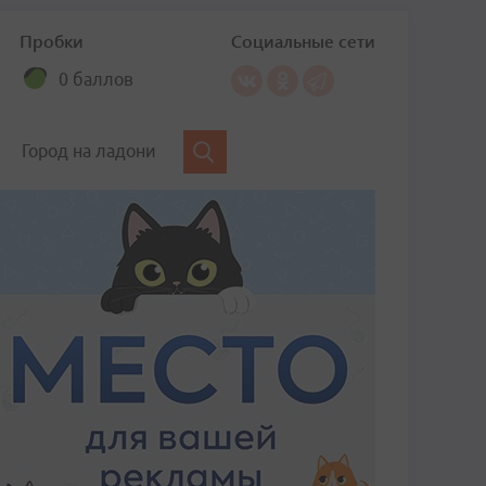
Пробки
Социальные сети
0 баллов
Город на ладони