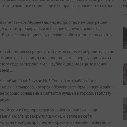
и
илизатор вышел из строя еще в феврале, а новый стоит около
17
ъясняет Тамара Андреевна, - но вопрос так и не был решен.
десь стоит трехъярусный шкаф для выпечки булочек,
 В итоге - лопающиеся бутылочки и обожженные по локоть
чет собственных средств - той самой невеликой родительской
олоко, сахар, рис, да и те поставляются нерегулярно из-за
того года составлял 7 млн. рублей. Два месяца не возили
 месяц.
етской молочной кухне № 5 Советского района, что на
К № 2 на Комарова, которая обслуживает Фрунзенский район,
нее хорошо оснащена и считается лучшей в городе, зарплату
рную.
вомайском и Первореченском районах - закрыты еще
вания. После их закрытия ДМК № 4 взяла на себя
нкты на Нейбута, проспекте «Красного знамени» и на улице