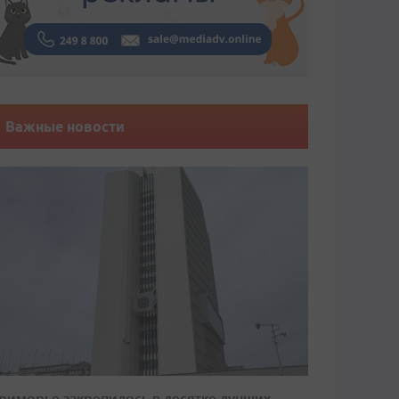
Важные новости
риморье закрепилось в десятке лучших