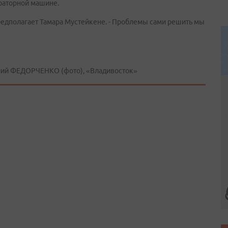
ераторной машине.
 предполагает Тамара Мустейкене. - Проблемы сами решить мы
илий ФЕДОРЧЕНКО (фото), «Владивосток»