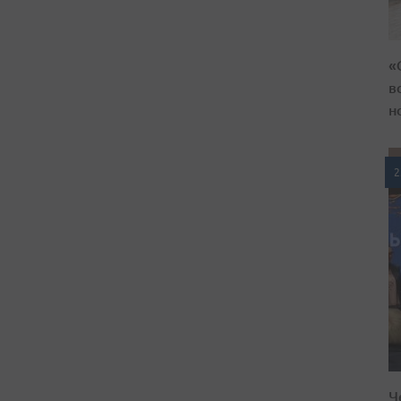
«
в
н
2
Ч