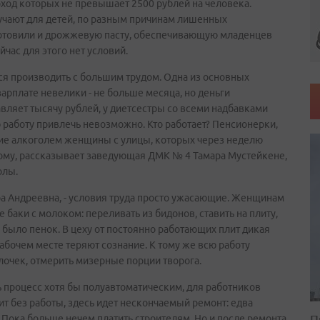
оход которых не превышает 2500 рублей на человека.
учают для детей, по разным причинам лишенных
готовили и дрожжевую пасту, обеспечивающую младенцев
ас для этого нет условий.
ется производить с большим трудом. Одна из основных
зарплате невелики - не больше месяца, но деньги
вляет тысячу рублей, у диетсестры со всеми надбавками
ю работу привлечь невозможно. Кто работает? Пенсионерки,
ие алкоголем женщины с улицы, которых через неделю
тому, рассказывает заведующая ДМК № 4 Тамара Мустейкене,
олы.
ара Андреевна, - условия труда просто ужасающие. Женщинам
 баки с молоком: переливать из бидонов, ставить на плиту,
 было пенок. В цеху от постоянно работающих плит дикая
рабочем месте теряют сознание. К тому же всю работу
лочек, отмерить мизерные порции творога.
 процесс хотя бы полуавтоматическим, для работников
оит без работы, здесь идет нескончаемый ремонт: едва
П
. Пока больше нечем платить строителям. Но и после ремонта