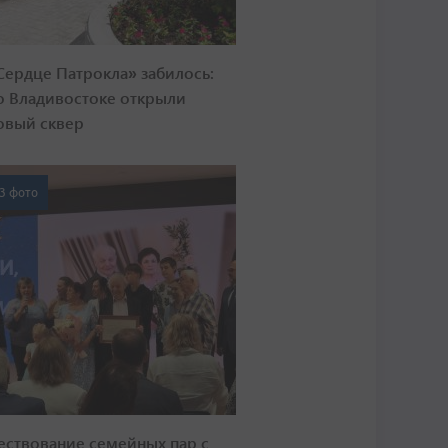
Сердце Патрокла» забилось:
о Владивостоке открыли
овый сквер
3 фото
ествование семейных пар с