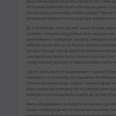
Кухня обслуживает бесплатно детей из тех семей, д
Остальные родители платят небольшую сумму - пол
материнского кормления, кефир и творог. Раньше 
витаминами группы В и повышающую иммунитет, сейч
Да и то питание, что выпускает кухня сегодня, уда
проблем - нехватка сотрудников. Хотя задержки по 
выплачиваются мизерные: зарплата санитарки соста
набегает около трех. Естественно, молодых на таку
которым больше некуда идти, или злоупотребляющ
приходится увольнять за постоянные прогулы. Поэ
самой нередко приходится хватать швабру и мыть п
- Долго здесь никто не выдерживает, - говорит Там
приходится по нескольку раз поднимать 40-литровые
потом в проточную воду, чтобы в готовом кефире не
жара, однако вентиляции у нас нет. Иногда люди на 
приходится делать вручную: разлить до тысячи буты
Иметь оборудование, которое бы позволило сделать
кухни - несбыточная мечта. Основной цех сейчас ст
хватило средств на установку окон и кладку кафеля