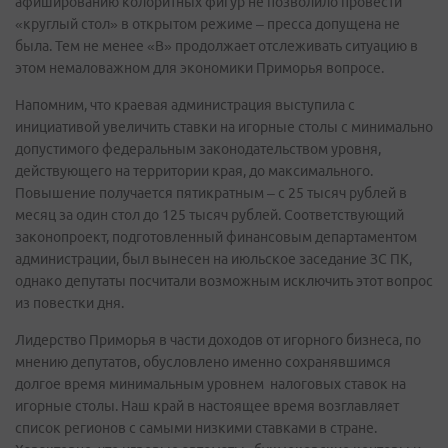
афишированию колоритных фигур не позволило провести
«круглый стол» в открытом режиме – пресса допущена не
была. Тем не менее «В» продолжает отслеживать ситуацию в
этом немаловажном для экономики Приморья вопросе.
Напомним, что краевая администрация выступила с
инициативой увеличить ставки на игорные столы с минимально
допустимого федеральным законодательством уровня,
действующего на территории края, до максимального.
Повышение получается пятикратным – с 25 тысяч рублей в
месяц за один стол до 125 тысяч рублей. Соответствующий
законопроект, подготовленный финансовым департаментом
администрации, был вынесен на июльское заседание ЗС ПК,
однако депутаты посчитали возможным исключить этот вопрос
из повестки дня.
Лидерство Приморья в части доходов от игорного бизнеса, по
мнению депутатов, обусловлено именно сохранявшимся
долгое время минимальным уровнем налоговых ставок на
игорные столы. Наш край в настоящее время возглавляет
список регионов с самыми низкими ставками в стране.