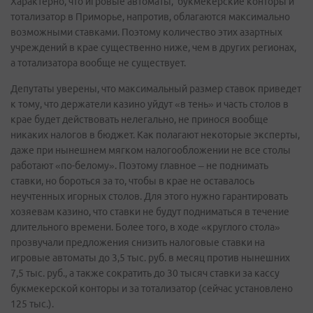
Характерно, что игровые автоматы, букмекерские конторы и
тотализатор в Приморье, напротив, облагаются максимально
возможными ставками. Поэтому количество этих азартных
учреждений в крае существенно ниже, чем в других регионах,
а тотализатора вообще не существует.
Депутаты уверены, что максимальный размер ставок приведет
к тому, что держатели казино уйдут «в тень» и часть столов в
крае будет действовать нелегально, не принося вообще
никаких налогов в бюджет. Как полагают некоторые эксперты,
даже при нынешнем мягком налогообложении не все столы
работают «по-белому». Поэтому главное – не поднимать
ставки, но бороться за то, чтобы в крае не оставалось
неучтенных игорных столов. Для этого нужно гарантировать
хозяевам казино, что ставки не будут подниматься в течение
длительного времени. Более того, в ходе «круглого стола»
прозвучали предложения снизить налоговые ставки на
игровые автоматы до 3,5 тыс. руб. в месяц против нынешних
7,5 тыс. руб., а также сократить до 30 тысяч ставки за кассу
букмекерской конторы и за тотализатор (сейчас установлено
125 тыс.).