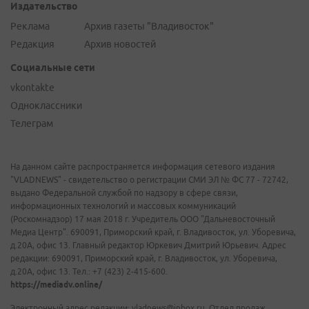
Издательство
Реклама
Архив газеты "Владивосток"
Редакция
Архив новостей
Социальные сети
vkontakte
Одноклассники
Телеграм
На данном сайте распространяется информация сетевого издания
"VLADNEWS" - свидетельство о регистрации СМИ ЭЛ № ФС 77 - 72742,
выдано Федеральной службой по надзору в сфере связи,
информационных технологий и массовых коммуникаций
(Роскомнадзор) 17 мая 2018 г. Учредитель ООО "Дальневосточный
Медиа Центр". 690091, Приморский край, г. Владивосток, ул. Уборевича,
д.20А, офис 13. Главный редактор Юркевич Дмитрий Юрьевич. Адрес
редакции: 690091, Приморский край, г. Владивосток, ул. Уборевича,
д.20А, офис 13. Тел.: +7 (423) 2-415-600.
https://mediadv.online/
Электронный адрес редакции: vladnews@inbox.ru. Отдел продаж