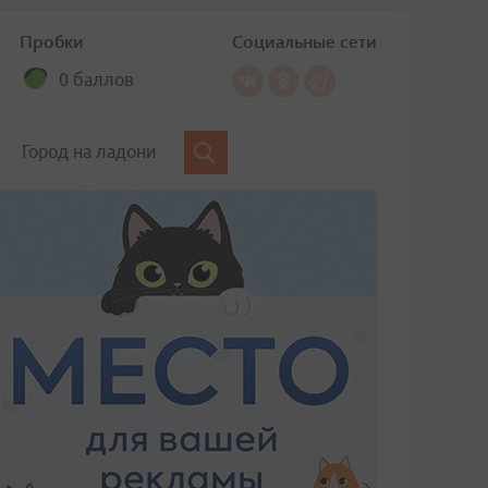
Пробки
Социальные сети
0 баллов
Город на ладони