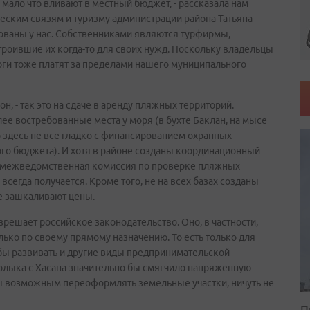
, мало что вливают в местный бюджет, - рассказала нам
еским связям и туризму администрации района Татьяна
ированы у нас. Собственниками являются турфирмы,
роившие их когда-то для своих нужд. Поскольку владельцы
логи тоже платят за пределами нашего муниципального
н, - так это на сдаче в аренду пляжных территорий.
е востребованные места у моря (в бухте Баклан, на мысе
 здесь не все гладко с финансированием охранных
го бюджета). И хотя в районе созданы координационный
 и межведомственная комиссия по проверке пляжных
всегда получается. Кроме того, не на всех базах созданы
де зашкаливают цены.
зрешает российское законодательство. Оно, в частности,
лько по своему прямому назначению. То есть только для
 бы развивать и другие виды предпринимательской
 ярлыка с Хасана значительно бы смягчило напряженную
о бы возможным переоформлять земельные участки, ничуть не
П