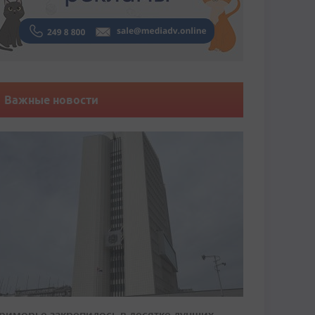
Важные новости
риморье закрепилось в десятке лучших