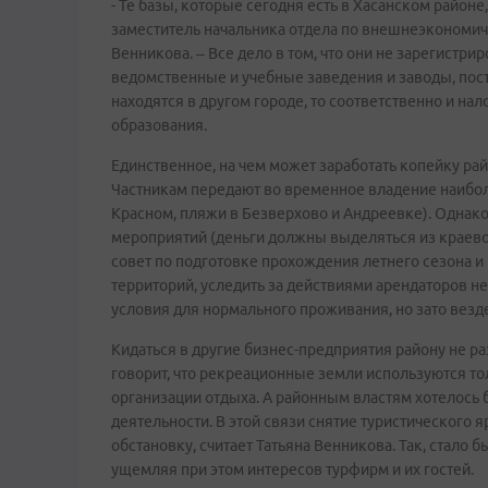
- Те базы, которые сегодня есть в Хасанском районе
заместитель начальника отдела по внешнеэкономич
Венникова. – Все дело в том, что они не зарегистр
ведомственные и учебные заведения и заводы, пост
находятся в другом городе, то соответственно и на
образования.
Единственное, на чем может заработать копейку райо
Частникам передают во временное владение наиболе
Красном, пляжи в Безверхово и Андреевке). Однако
мероприятий (деньги должны выделяться из краево
совет по подготовке прохождения летнего сезона
территорий, уследить за действиями арендаторов не 
условия для нормального проживания, но зато вез
Кидаться в другие бизнес-предприятия району не ра
говорит, что рекреационные земли используются то
организации отдыха. А районным властям хотелось
деятельности. В этой связи снятие туристического
обстановку, считает Татьяна Венникова. Так, стал
ущемляя при этом интересов турфирм и их гостей.