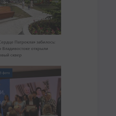
Сердце Патрокла» забилось:
о Владивостоке открыли
овый сквер
3 фото