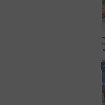
«
в
н
2