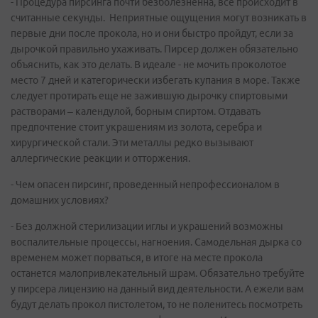
- Процедура пирсинга почти безболезненна, все происходит в
считанные секунды. Неприятные ощущения могут возникать в
первые дни после прокола, но и они быстро пройдут, если за
дырочкой правильно ухаживать. Пирсер должен обязательно
объяснить, как это делать. В идеале - не мочить проколотое
место 7 дней и категорически избегать купания в море. Также
следует протирать еще не зажившую дырочку спиртовыми
растворами – календулой, борным спиртом. Отдавать
предпочтение стоит украшениям из золота, серебра и
хирургической стали. Эти металлы редко вызывают
аллергические реакции и отторжения.
- Чем опасен пирсинг, проведенный непрофессионалом в
домашних условиях?
- Без должной стерилизации иглы и украшений возможны
воспалительные процессы, нагноения. Самодельная дырка со
временем может порваться, в итоге на месте прокола
останется малопривлекательный шрам. Обязательно требуйте
у пирсера лицензию на данный вид деятельности. А ежели вам
будут делать прокол пистолетом, то не поленитесь посмотреть