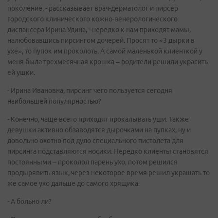
поколение, - рассказывает врач-дерматолог и пирсер
городского клинического кожно-венерологического
диспансера Ирина Удина, - нередко к нам приходят мамы,
налюбовавшись пирсингом дочерей. Просят то «3 дырки в
ухе», то пупок им проколоть. А самой маленькой клиенткой у
меня была трехмесячная крошка – родители решили украсить
ей ушки.
- Ирина Ивановна, пирсинг чего пользуется сегодня
наибольшей популярностью?
- Конечно, чаще всего приходят прокалывать уши. Также
девушки активно обзаводятся дырочками на пупках, ну и
довольно охотно под дуло специального пистолета для
пирсинга подставляются носики. Нередко клиенты становятся
постоянными – проколол парень ухо, потом решился
продырявить язык, через некоторое время решил украшать то
же самое ухо дальше до самого хрящика.
- А больно ли?