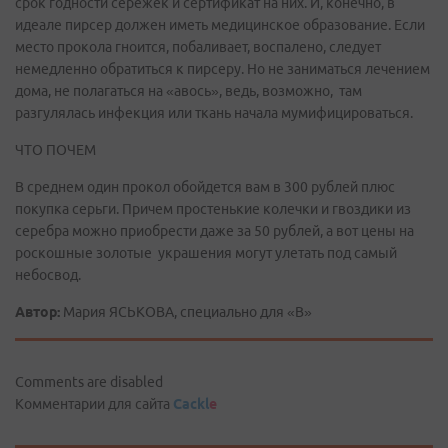
срок годности сережек и сертификат на них. И, конечно, в
идеале пирсер должен иметь медицинское образование. Если
место прокола гноится, побаливает, воспалено, следует
немедленно обратиться к пирсеру. Но не заниматься лечением
дома, не полагаться на «авось», ведь, возможно, там
разгулялась инфекция или ткань начала мумифицироваться.
ЧТО ПОЧЕМ
В среднем один прокол обойдется вам в 300 рублей плюс
покупка серьги. Причем простенькие колечки и гвоздики из
серебра можно приобрести даже за 50 рублей, а вот цены на
роскошные золотые украшения могут улетать под самый
небосвод.
Автор:
Мария ЯСЬКОВА, специально для «В»
Comments are disabled
Комментарии для сайта
Cackl
e