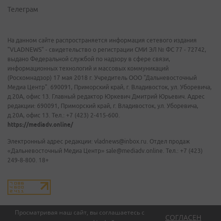
Телеграм
На данном сайте распространяется информация сетевого издания
"VLADNEWS" - свидетельство о регистрации СМИ ЭЛ № ФС 77 - 72742,
выдано Федеральной службой по надзору в сфере связи,
информационных технологий и массовых коммуникаций
(Роскомнадзор) 17 мая 2018 г. Учредитель ООО "Дальневосточный
Медиа Центр". 690091, Приморский край, г. Владивосток, ул. Уборевича,
д.20А, офис 13. Главный редактор Юркевич Дмитрий Юрьевич. Адрес
редакции: 690091, Приморский край, г. Владивосток, ул. Уборевича,
д.20А, офис 13. Тел.: +7 (423) 2-415-600.
https://mediadv.online/
Электронный адрес редакции: vladnews@inbox.ru. Отдел продаж
«Дальневосточный Медиа Центр» sale@mediadv.online. Тел.: +7 (423)
249-8-800. 18+
Просматривая наш сайт, вы соглашаетесь с
СОГЛАСЕН