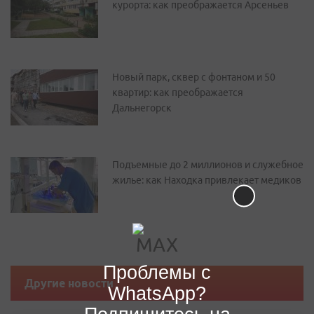
курорта: как преображается Арсеньев
Новый парк, сквер с фонтаном и 50
квартир: как преображается
Дальнегорск
Подъемные до 2 миллионов и служебное
жилье: как Находка привлекает медиков
Проблемы с
Другие новости
WhatsApp?