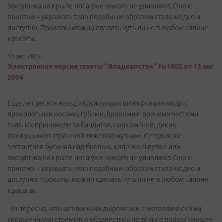
звездочка на крыле носа уже никого не удивляют. Оно и
понятно – украшать тело подобным образом стало модно и
доступно. Проколы можно сделать чуть ли не в любом салоне
красоты.
13 авг. 2004
Электронная версия газеты "Владивосток" №1605 от 13 авг.
2004
Еще лет десять назад окружающих шокировали люди с
проколотыми носами, губами, бровями и прочими частями
тела. Их принимали за бандитов, наркоманов, диких
поклонников страшной тяжелой музыки. Сегодня же
элегантная бусинка над бровью, колечко в пупке или
звездочка на крыле носа уже никого не удивляют. Оно и
понятно – украшать тело подобным образом стало модно и
доступно. Проколы можно сделать чуть ли не в любом салоне
красоты.
- Интересно, что нательными дырочками с металлическими
украшениями стремится обзавестись не только подрастающее