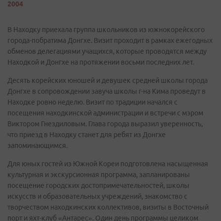
2004
В Находку приехала группа школьников из южнокорейского
города-побратима Донгхе. Визит проходит в рамках ежегодных
обменов делегациями учащихся, которые проводятся между
Находкой и Донгхе на протяжении восьми последних лет.
Десять корейских юношей и девушек средней школы города
Донгхе в сопровождении завуча школы г-на Кима проведут в
Находке ровно неделю. Визит по традиции начался с
посещения находкинской администрации и встречи с мэром
Виктором Гнездиловым. Глава города выразил уверенность,
что приезд в Находку станет для ребят из Донгхе
запоминающимся.
Для юных гостей из Южной Кореи подготовлена насыщенная
культурная и экскурсионная программа, запланированы
посещение городских достопримечательностей, школы
искусств и образовательных учреждений, знакомство с
творчеством находкинских коллективов, визиты в Восточный
порт и яхт-клуб «Антарес». Один день программы целиком