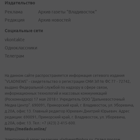
Издательство
Реклама
Архив газеты "Владивосток"
Редакция
Архив новостей
Социальные сети
vkontakte
Одноклассники
Телеграм
На данном сайте распространяется информация сетевого издания
"VLADNEWS" - свидетельство о регистрации СМИ ЭЛ № ФС 77 - 72742,
выдано Федеральной службой по надзору в сфере связи,
информационных технологий и массовых коммуникаций
(Роскомнадзор) 17 мая 2018 г. Учредитель ООО "Дальневосточный
Медиа Центр". 690091, Приморский край, г. Владивосток, ул. Уборевича,
д.20А, офис 13. Главный редактор Юркевич Дмитрий Юрьевич. Адрес
редакции: 690091, Приморский край, г. Владивосток, ул. Уборевича,
д.20А, офис 13. Тел.: +7 (423) 2-415-600.
https://mediadv.online/
Электронный адрес редакции: vladnews@inbox.ru. Отдел продаж