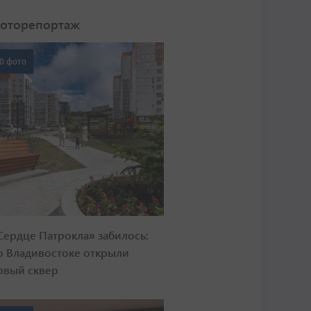
оторепортаж
0 фото
Сердце Патрокла» забилось:
о Владивостоке открыли
овый сквер