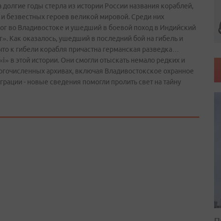
 долгие годы стерла из истории России названия кораблей,
 и безвестных героев великой мировой. Среди них
 Рог во Владивостоке и ушедший в боевой поход в Индийский
. Как оказалось, ушедший в последний бой на гибель и
 что к гибели корабля причастна германская разведка…
«i» в этой истории. Они смогли отыскать немало редких и
огочисленных архивах, включая Владивостокское охранное
рации - новые сведения помогли пролить свет на тайну
П