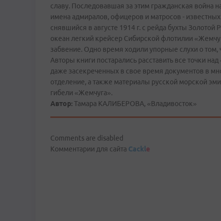
славу. Последовавшая за этим гражданская война на
имена адмиралов, офицеров и матросов - известных
снявшийся в августе 1914 г. с рейда бухты Золотой
океан легкий крейсер Сибирской флотилии «Жемчуг»
забвение. Одно время ходили упорные слухи о том,
Авторы книги постарались расставить все точки над 
даже засекреченных в свое время документов в мн
отделение, а также материалы русской морской эмиг
гибели «Жемчуга».
Автор:
Тамара КАЛИБЕРОВА, «Владивосток»
Comments are disabled
Комментарии для сайта
Cackl
e