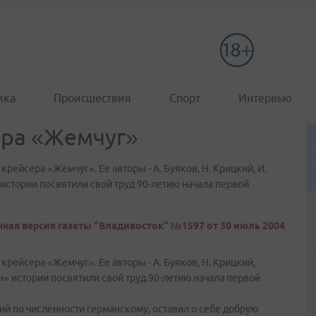
ика
Происшествия
Спорт
Интервью
ера «Жемчуг»
рейсера «Жемчуг». Ее авторы - А. Буяков, Н. Крицкий, И.
истории посвятили свой труд 90-летию начала первой
ная версия газеты "Владивосток" №1597 от 30 июль 2004
рейсера «Жемчуг». Ее авторы - А. Буяков, Н. Крицкий,
н» истории посвятили свой труд 90-летию начала первой
ий по численности германскому, оставил о себе добрую