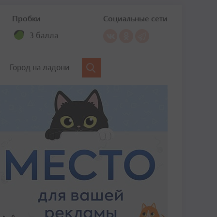
Пробки
Социальные сети
3 балла
Город на ладони