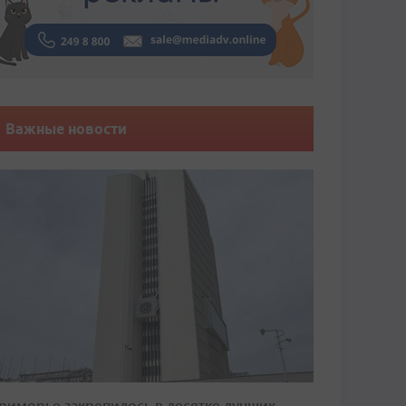
Важные новости
риморье закрепилось в десятке лучших