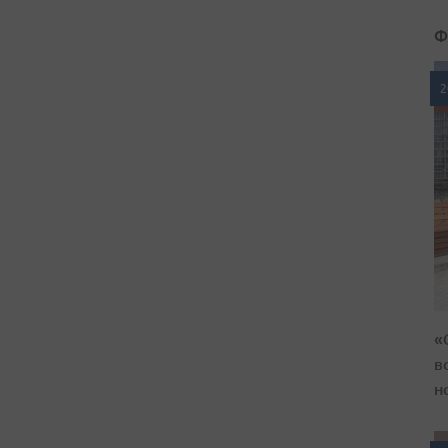
Ф
2
«
в
н