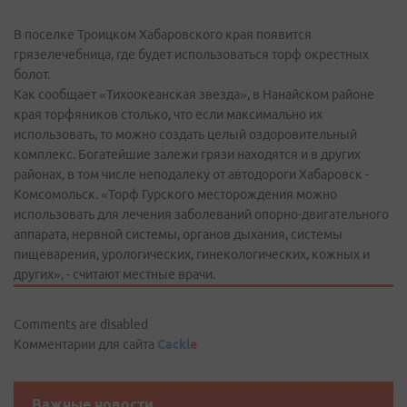
В поселке Троицком Хабаровского края появится
грязелечебница, где будет использоваться торф окрестных
болот.
Как сообщает «Тихоокеанская звезда», в Нанайском районе
края торфяников столько, что если максимально их
использовать, то можно создать целый оздоровительный
комплекс. Богатейшие залежи грязи находятся и в других
районах, в том числе неподалеку от автодороги Хабаровск -
Комсомольск. «Торф Гурского месторождения можно
использовать для лечения заболеваний опорно-двигательного
аппарата, нервной системы, органов дыхания, системы
пищеварения, урологических, гинекологических, кожных и
других», - считают местные врачи.
Comments are disabled
Комментарии для сайта
Cackl
e
Важные новости