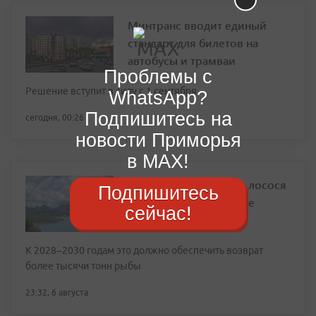
Минтранс вводит единый
стандарт для билетов на
автобусы и трамваи
Проблемы с
Решение вступит в силу с 1 сентября
WhatsApp?
Подпишитесь на
сегодня, 00:26
новости Приморья
в MAX!
54 миллиона мальков лосося
Подпишитесь
выпустили в Приморье
сейчас!
К 2028–2030 годам это должно обеспечить возврат
более тысячи тонн рыбы
23:32, 6 августа