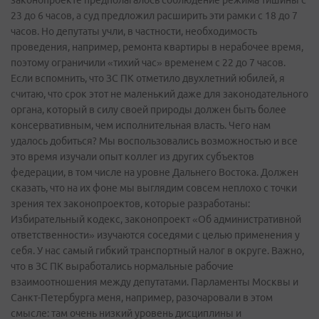
законопроекте предполагалось соблюдение режима тишины с
23 до 6 часов, а суд предложил расширить эти рамки с 18 до 7
часов. Но депутаты учли, в частности, необходимость
проведения, например, ремонта квартиры в нерабочее время,
поэтому ограничили «тихий час» временем с 22 до 7 часов.
Если вспомнить, что ЗС ПК отметило двухлетний юбилей, я
считаю, что срок этот не маленький даже для законодательного
органа, который в силу своей природы должен быть более
консервативным, чем исполнительная власть. Чего нам
удалось добиться? Мы воспользовались возможностью и все
это время изучали опыт коллег из других субъектов
федерации, в том числе на уровне Дальнего Востока. Должен
сказать, что на их фоне мы выглядим совсем неплохо с точки
зрения тех законопроектов, которые разработаны:
Избирательный кодекс, законопроект «Об административной
ответственности» изучаются соседями с целью применения у
себя. У нас самый гибкий транспортный налог в округе. Важно,
что в ЗС ПК выработались нормальные рабочие
взаимоотношения между депутатами. Парламенты Москвы и
Санкт-Петербурга меня, например, разочаровали в этом
смысле: там очень низкий уровень дисциплины и