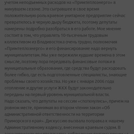
учетом неподъемных расходов на «Примтеплоэнерго» в
минувшем сезоне. Это сыгравшее в свое время
положительную роль краевое унитарное предприятие сейчас
превратилось в черную дыру бюджета, поэтому депутаты
намерены подробно разобраться в его работе. Мое мнение
состоит в том, что управлять 10-тысячным трудовым
коллективом из Владивостока очень трудно, полномочия
«Примтеплоэнерго» и его финансирование надо вернуть
муниципалитетам. Мы уже пережили худшие времена в этом
смысле, поэтому пора передавать финансовые потоки в
муниципальные образования, где средства будут расходовать
более гибко, где есть подготовленные специалисты, знающие
проблемы своего хозяйства. Но уже с января 2006 года
отопление и другие услуги ЖКХ будут законодательно
переданы на первый уровень муниципальной власти.
Надо сказать, что депутаты на сессии «споткнулись», причем на
ровном месте, принимая во втором чтении закон «Об
административной ответственности на территории
Приморского края». Дискуссию вызвала поправка к нашему
Административному кодексу, внесенная краевым судом. В