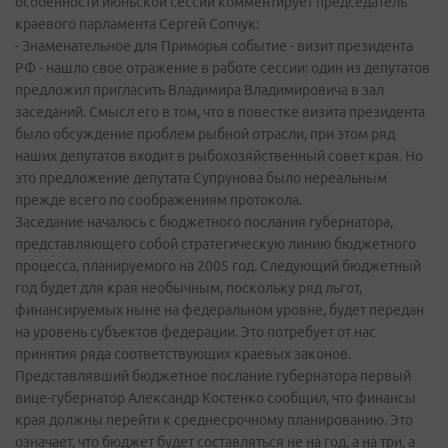
особенности июньской сессии комментирует председатель
краевого парламента Сергей Сопчук:
- Знаменательное для Приморья событие - визит президента
РФ - нашло свое отражение в работе сессии: один из депутатов
предложил пригласить Владимира Владимировича в зал
заседаний. Смысл его в том, что в повестке визита президента
было обсуждение проблем рыбной отрасли, при этом ряд
наших депутатов входит в рыбохозяйственный совет края. Но
это предложение депутата Супрунова было нереальным
прежде всего по соображениям протокола.
Заседание началось с бюджетного послания губернатора,
представляющего собой стратегическую линию бюджетного
процесса, планируемого на 2005 год. Следующий бюджетный
год будет для края необычным, поскольку ряд льгот,
финансируемых ныне на федеральном уровне, будет передан
на уровень субъектов федерации. Это потребует от нас
принятия ряда соответствующих краевых законов.
Представлявший бюджетное послание губернатора первый
вице-губернатор Александр Костенко сообщил, что финансы
края должны перейти к среднесрочному планированию. Это
означает, что бюджет будет составляться не на год, а на три, а