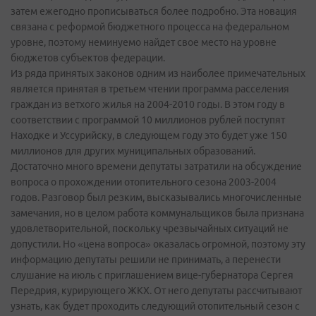
затем ежегодно прописываться более подробно. Эта новация
связана с реформой бюджетного процесса на федеральном
уровне, поэтому неминуемо найдет свое место на уровне
бюджетов субъектов федерации.
Из ряда принятых законов одним из наиболее примечательных
является принятая в третьем чтении программа расселения
граждан из ветхого жилья на 2004-2010 годы. В этом году в
соответствии с программой 10 миллионов рублей поступят
Находке и Уссурийску, в следующем году это будет уже 150
миллионов для других муниципальных образований.
Достаточно много времени депутаты затратили на обсуждение
вопроса о прохождении отопительного сезона 2003-2004
годов. Разговор был резким, высказывались многочисленные
замечания, но в целом работа коммунальщиков была признана
удовлетворительной, поскольку чрезвычайных ситуаций не
допустили. Но «цена вопроса» оказалась огромной, поэтому эту
информацию депутаты решили не принимать, а перенести
слушание на июль с приглашением вице-губернатора Сергея
Передрия, курирующего ЖКХ. От него депутаты рассчитывают
узнать, как будет проходить следующий отопительный сезон с