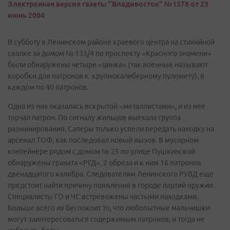
Электронная версия газеты "Владивосток" №1576 от 23
июнь 2004
В субботу в Ленинском районе краевого центра на стихийной
свалке за домом № 133/4 по проспекту «Красного знамени»
были обнаружены четыре «цинка» (так военные называют
коробки для патронов к крупнокалиберному пулемету), в
каждом по 40 патронов.
Одна из них оказалась вскрытой «металлистами», и из нее
торчал патрон. По сигналу жильцов выехала группа
разминирования. Саперы только успели передать находку на
арсенал ТОФ, как последовал новый вызов. В мусорном
контейнере рядом с домом № 25 по улице Пушкинской
обнаружены граната «РГД», 2 обреза и к ним 16 патронов
двенадцатого калибра. Следователям Ленинского РУВД еще
предстоит найти причину появления в городе партий оружия.
Специалисты ГО и ЧС встревожены частыми находками.
Больше всего их беспокоит то, что любопытные мальчишки
могут заинтересоваться содержимым патронов, и тогда не