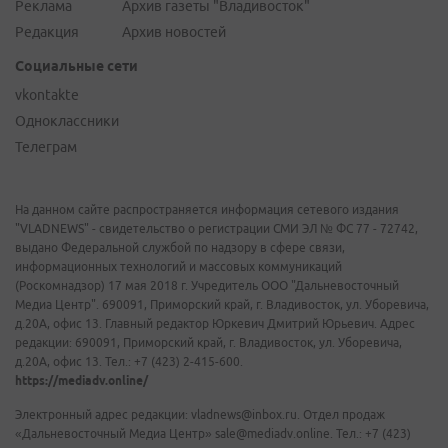
Реклама
Архив газеты "Владивосток"
Редакция
Архив новостей
Социальные сети
vkontakte
Одноклассники
Телеграм
На данном сайте распространяется информация сетевого издания
"VLADNEWS" - свидетельство о регистрации СМИ ЭЛ № ФС 77 - 72742,
выдано Федеральной службой по надзору в сфере связи,
информационных технологий и массовых коммуникаций
(Роскомнадзор) 17 мая 2018 г. Учредитель ООО "Дальневосточный
Медиа Центр". 690091, Приморский край, г. Владивосток, ул. Уборевича,
д.20А, офис 13. Главный редактор Юркевич Дмитрий Юрьевич. Адрес
редакции: 690091, Приморский край, г. Владивосток, ул. Уборевича,
д.20А, офис 13. Тел.: +7 (423) 2-415-600.
https://mediadv.online/
Электронный адрес редакции: vladnews@inbox.ru. Отдел продаж
«Дальневосточный Медиа Центр» sale@mediadv.online. Тел.: +7 (423)