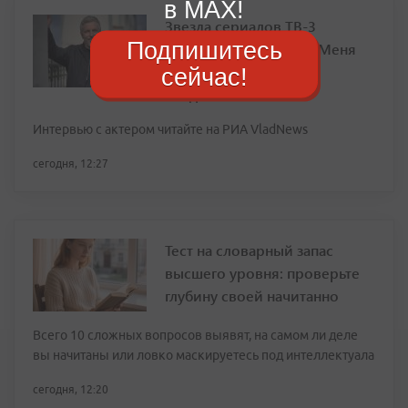
в MAX!
Звезда сериалов ТВ-3
Подпишитесь
Владимир Капустин: «Меня
всегда тянуло во
сейчас!
Владивосток»
Интервью с актером читайте на РИА VladNews
сегодня, 12:27
Тест на словарный запас
высшего уровня: проверьте
глубину своей начитанно
Всего 10 сложных вопросов выявят, на самом ли деле
вы начитаны или ловко маскируетесь под интеллектуала
сегодня, 12:20