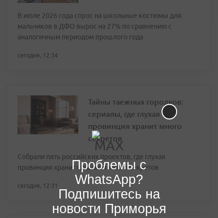
В июле 2026 года спрос на школьные костюмы для
мальчиков в ДФО вырос на 27% по сравнению с
аналогичным периодом прошлого года
сегодня, 12:34
Тайны таежных городков:
сериалы, где глухая
провинция хранит много
секретов
Собрали пять российских проектов, где глухая
Проблемы с
провинция хранит слишком много секретов
WhatsApp?
сегодня, 12:31
Подпишитесь на
новости Приморья