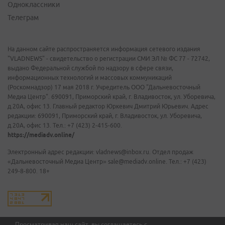
Одноклассники
Телеграм
На данном сайте распространяется информация сетевого издания
"VLADNEWS" - свидетельство о регистрации СМИ ЭЛ № ФС 77 - 72742,
выдано Федеральной службой по надзору в сфере связи,
информационных технологий и массовых коммуникаций
(Роскомнадзор) 17 мая 2018 г. Учредитель ООО "Дальневосточный
Медиа Центр". 690091, Приморский край, г. Владивосток, ул. Уборевича,
д.20А, офис 13. Главный редактор Юркевич Дмитрий Юрьевич. Адрес
редакции: 690091, Приморский край, г. Владивосток, ул. Уборевича,
д.20А, офис 13. Тел.: +7 (423) 2-415-600.
https://mediadv.online/
Электронный адрес редакции: vladnews@inbox.ru. Отдел продаж
«Дальневосточный Медиа Центр» sale@mediadv.online. Тел.: +7 (423)
249-8-800. 18+
Просматривая наш сайт, вы соглашаетесь с