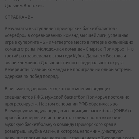
Дальнем Востоке».
СПРАВКА «В»
Результаты выступления приморских баскетболистов -
«серебро» в соревнованиях команд высшей лиги, успешная
игра в суперлиге «Б» и четвертое место в пятерке сильнейших
команд страны. Молодежная команда «Спартак-Приморье-II» в
третий раз завоевала в этом году Кубок Дальнего Востока и
звание чемпиона Дальневосточного федерального округа.
Резервисты главной команды не проиграли ни одной встречи,
одержав 48 побед подряд.
В письме подчеркивается, что «по мнению ведущих
специалистов РФБ, мужской баскетбол Приморья постоянно
прогрессирует». На этом основании РФБ обратилась во
Всемирную международную ассоциацию баскетбола (ФИБА) с
просьбой впервые в истории этого вида спорта включить
мужскую баскетбольную команду Приморского края в
розыгрыш «Кубка Азии», в котором, напомним, участвуют
ведущие спортивные державы стран Азиатско-Тихоокеанского