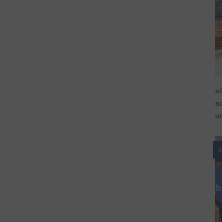
«
в
н
2