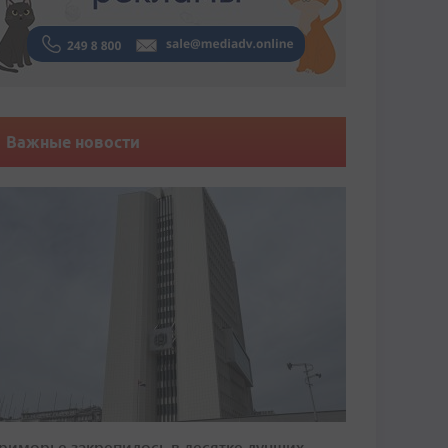
Важные новости
риморье закрепилось в десятке лучших