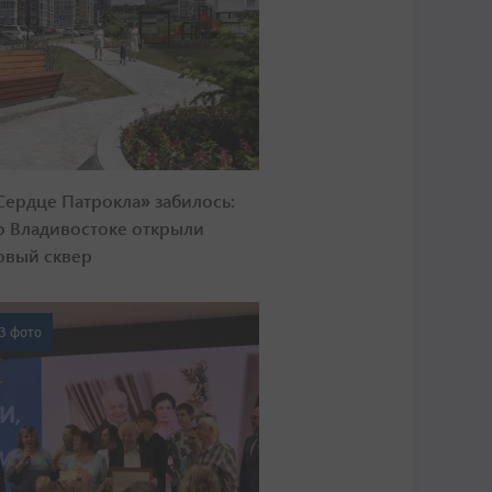
Сердце Патрокла» забилось:
о Владивостоке открыли
овый сквер
3 фото