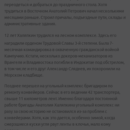
переодеться и добраться до праздничного стола. Хотя
трудиться в Восточном Анатолий Петрович начал несколькими
месяцами раньше. Строил причалы, подъездные пути, склады и
административные здания.
12 лет Халяпкин трудился на лесном комплексе. Здесь его
наградили орденом Трудовой Славы 3-й степени. Была 7-
месячная командировка в охваченную гражданской войной
Кампучию. Кстати, несколько докеров-механизаторов из
Врангеля и Владивостока погибли в Индокитае под обстрелом,
в том числе и его друг Александр Сляднев, их похоронили на
Морском кладбище.
Позднее перешел на угольный комплекс бригадиром по
ремонту конвейеров. Сейчас в его ведении 42 транспортера,
свыше 11 километров лент. Именно благодаря постоянной
работе бригады Анатолия Халяпкина угольный комплекс ни
разу за свою историю не остановился из-за проблем с
конвейерами. Хотя, как это дается, особенно зимой, когда
смерзшиеся куски угля рвут ленты в клочья, мало кому