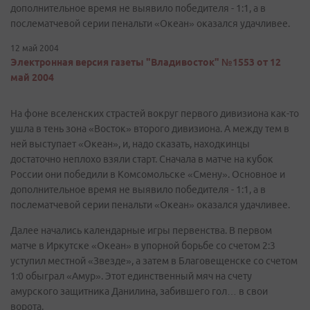
дополнительное время не выявило победителя - 1:1, а в
послематчевой серии пенальти «Океан» оказался удачливее.
12 май 2004
Электронная версия газеты "Владивосток" №1553 от 12
май 2004
На фоне вселенских страстей вокруг первого дивизиона как-то
ушла в тень зона «Восток» второго дивизиона. А между тем в
ней выступает «Океан», и, надо сказать, находкинцы
достаточно неплохо взяли старт. Сначала в матче на кубок
России они победили в Комсомольске «Смену». Основное и
дополнительное время не выявило победителя - 1:1, а в
послематчевой серии пенальти «Океан» оказался удачливее.
Далее начались календарные игры первенства. В первом
матче в Иркутске «Океан» в упорной борьбе со счетом 2:3
уступил местной «Звезде», а затем в Благовещенске со счетом
1:0 обыграл «Амур». Этот единственный мяч на счету
амурского защитника Данилина, забившего гол… в свои
ворота.