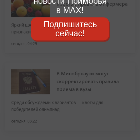
новости Приморья
простые правила от фермера
в MAX!
Подпишитесь
Яркий цвет и сетчатый узор на корке — главные
сейчас!
признаки зрелости
сегодня, 04:29
В Минобрнауки могут
скорректировать правила
приема в вузы
Среди обсуждаемых вариантов — квоты для
победителей олимпиад
сегодня, 03:22