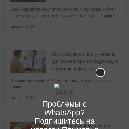
Законопроект позволит сэкономить миллиарды рублей
и стимулирует водителей быстрее оплачивать штрафы
сегодня, 06:24
Высокое давление — опасно
для жизни: врач предупредил
о рисках инфаркта
При давлении выше 140/90 необходимо обратиться к
врачу
сегодня, 05:33
Проблемы с
WhatsApp?
Подпишитесь на
Как выбрать спелую дыню: