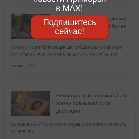
в MAX!
Уроки математики, биологии,
Подпишитесь
химии и физики станут более
сейчас!
прикладными
Также с 1 сентября следующего года навыки работы с
ИИ войдут в перечень метапредметных результатов
сегодня, 06:21
Нехватка сна и сидячий образ
жизни повышают риск
деменции
Сон менее 6–7 часов может ухудшить память и скорость
мышления