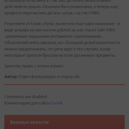
вспыхнула потасовка. К счастью, до более решительных
действий не дошло. Пенальти был реализован, а теперь еще
придется перечислить десять «штук» на счет ПФЛ.
Решением от 6 мая «Лучу» вынесено еще одно наказание - в
виде штрафа на три тысячи рублей за, как гласит сайт ПФЛ,
«различные нарушения регламента соревнований».
Объяснений опять никаких, но с большой долей вероятности
можно предположить, что речь идет о тех случаях, когда
некоторые зрители бросали на поле различные предметы.
Зрители, право, с огнем играют.
Автор:
Отдел физкультуры и спорта «В»
Comments are disabled
Комментарии для сайта
Cackl
e
Важные новости