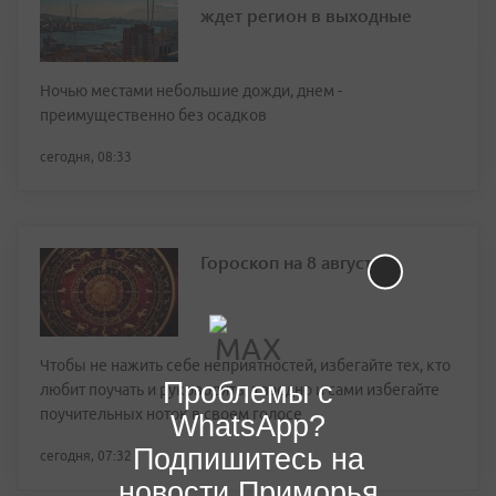
ждет регион в выходные
Ночью местами небольшие дожди, днем -
преимущественно без осадков
сегодня, 08:33
Гороскоп на 8 августа
Чтобы не нажить себе неприятностей, избегайте тех, кто
Проблемы с
любит поучать и руководить, а заодно и сами избегайте
поучительных ноток в своем голосе
WhatsApp?
Подпишитесь на
сегодня, 07:32
новости Приморья