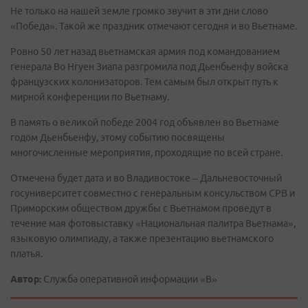
Не только на нашей земле громко звучит в эти дни слово
«Победа». Такой же праздник отмечают сегодня и во Вьетнаме.
Ровно 50 лет назад вьетнамская армия под командованием
генерала Во Нгуен Зиапа разгромила под Дьенбьенфу войска
французских колонизаторов. Тем самым был открыт путь к
мирной конференции по Вьетнаму.
В память о великой победе 2004 год объявлен во Вьетнаме
годом Дьенбьенфу, этому событию посвящены
многочисленные мероприятия, проходящие по всей стране.
Отмечена будет дата и во Владивостоке – Дальневосточный
госуниверситет совместно с генеральным консульством СРВ и
Приморским обществом дружбы с Вьетнамом проведут в
течение мая фотовыставку «Национальная палитра Вьетнама»,
языковую олимпиаду, а также презентацию вьетнамского
платья.
Автор:
Служба оперативной информации «В»