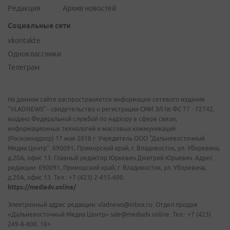
Редакция
Архив новостей
Социальные сети
vkontakte
Одноклассники
Телеграм
На данном сайте распространяется информация сетевого издания
"VLADNEWS" - свидетельство о регистрации СМИ ЭЛ № ФС 77 - 72742,
выдано Федеральной службой по надзору в сфере связи,
информационных технологий и массовых коммуникаций
(Роскомнадзор) 17 мая 2018 г. Учредитель ООО "Дальневосточный
Медиа Центр". 690091, Приморский край, г. Владивосток, ул. Уборевича,
д.20А, офис 13. Главный редактор Юркевич Дмитрий Юрьевич. Адрес
редакции: 690091, Приморский край, г. Владивосток, ул. Уборевича,
д.20А, офис 13. Тел.: +7 (423) 2-415-600.
https://mediadv.online/
Электронный адрес редакции: vladnews@inbox.ru. Отдел продаж
«Дальневосточный Медиа Центр» sale@mediadv.online. Тел.: +7 (423)
249-8-800. 18+