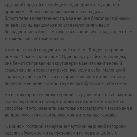
круговой порукой и всеобщим недоверием к “чужакам” и
пришлым… В них наверняка найдется пара-другая
блюстителей нравственности, а за внешне благопристойными
окнами солидных домов кроются малоприличные и
безрадостные тайны… А кажется на первый взгляд – здесь все
так мило, так сентиментально…
Именно в такой городок и переезжает из Лондона героиня
романа “Пахнет скандалом”. Одинокая, с разбитым сердцем,
она бежит от привычной круговерти в мечтах найти новый
смысл жизни и обрести утраченную веру в себя. Маленький
городок, надеется Роза, и его приветливые жители не станут
докучать женщине, которой нужно разобраться в себе самой…
Но в этом городке вокруг героини закручивается такая паутина
скандала, сплетен и тайн, что только свежий ветер, кажется,
способен что-то изменить. Вы только посмотрите, чем изо дня в
день занимается самая уважаемая жительница городка!
“За окном гостиной замерзшие паутинки на живой изгороди
казались бумажными салфеточками из-под волшебных