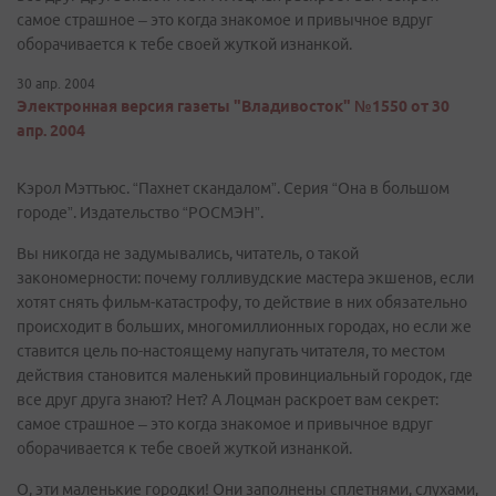
самое страшное – это когда знакомое и привычное вдруг
оборачивается к тебе своей жуткой изнанкой.
30 апр. 2004
Электронная версия газеты "Владивосток" №1550 от 30
апр. 2004
Кэрол Мэттьюс. “Пахнет скандалом”. Серия “Она в большом
городе”. Издательство “РОСМЭН”.
Вы никогда не задумывались, читатель, о такой
закономерности: почему голливудские мастера экшенов, если
хотят снять фильм-катастрофу, то действие в них обязательно
происходит в больших, многомиллионных городах, но если же
ставится цель по-настоящему напугать читателя, то местом
действия становится маленький провинциальный городок, где
все друг друга знают? Нет? А Лоцман раскроет вам секрет:
самое страшное – это когда знакомое и привычное вдруг
оборачивается к тебе своей жуткой изнанкой.
О, эти маленькие городки! Они заполнены сплетнями, слухами,