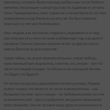
пирожных, которые были повсюду разбросаны после буйного
чаепития. Негреющее солнце прыгало по льдинкам и слепило
глаза. Прищурившись, Анис поднесла к глазам бинокль. Ее очки
позвякивали, когда бинокль касался их. Он был слишком
тяжелый, и у нее уже болели руки.
Она следила, как почтальон, отдуваясь, поднимается в гору,
при этом изо рта у него густыми клубами идет пар, как дым от
паровоза. Она постаралась перенести вес на другую ногу и
навела бинокль на дом напротив”.
Чужие тайны, так жгуче-привлекательные, новая любовь,
таинственный преследователь, сплетни, сеть интриг – вот что
такое настоящий скандал. Особенно в пасторальной Англии.
Что будет, что будет!!!
Не желая раскрывать дальнейшую интригу романа, Лоцман
скажет только, что читается он легко и увлекательно – как
большинство книг такого жанра – не любовный роман, но и не
психологический – просто добротное, аккуратно написанное
повествование. Оно не заставит вашу душу всколыхнуться и