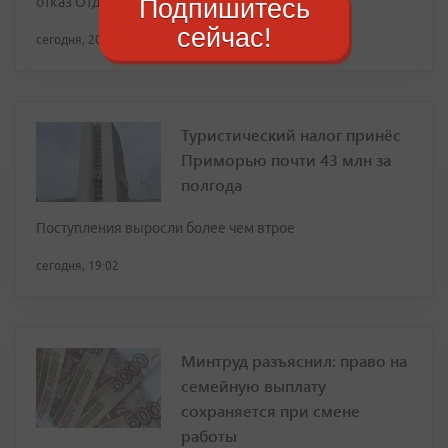
Подпишитесь
отказ Отделения Соцфонда по Приморью
сейчас!
сегодня, 20:19
Туристический налог принёс
Приморью почти 43 млн за
полгода
Поступления выросли более чем втрое
сегодня, 19:02
Минтруд разъяснил: право на
семейную выплату
сохраняется при смене
работы