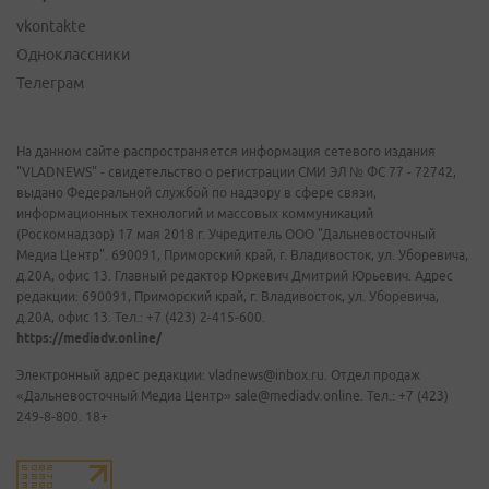
vkontakte
Одноклассники
Телеграм
На данном сайте распространяется информация сетевого издания
"VLADNEWS" - свидетельство о регистрации СМИ ЭЛ № ФС 77 - 72742,
выдано Федеральной службой по надзору в сфере связи,
информационных технологий и массовых коммуникаций
(Роскомнадзор) 17 мая 2018 г. Учредитель ООО "Дальневосточный
Медиа Центр". 690091, Приморский край, г. Владивосток, ул. Уборевича,
д.20А, офис 13. Главный редактор Юркевич Дмитрий Юрьевич. Адрес
редакции: 690091, Приморский край, г. Владивосток, ул. Уборевича,
д.20А, офис 13. Тел.: +7 (423) 2-415-600.
https://mediadv.online/
Электронный адрес редакции: vladnews@inbox.ru. Отдел продаж
«Дальневосточный Медиа Центр» sale@mediadv.online. Тел.: +7 (423)
249-8-800. 18+