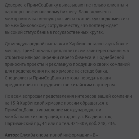
Доверие к ПримСоцБанку выказывают не только клиенты и
партнеры по финансовому бизнесу. Банк включен в
межправительственную российско-китайскую подкомиссию
по межбанковскому сотрудничеству, что подтверждает
высокий статус банка в государственных кругах.
До международной выставки в Харбине осталось чуть более
месяца, ПримСоцБанк предлагает всем заинтересованным в
открытии или расширении своего бизнеса в Поднебесной
приносить проекты и рекламную продукцию своих компаний
для представления их на ярмарке на стенде банка.
Специалисты ПримСоцБанка готовы передать ваши
предложения о сотрудничестве китайским партнерам.
По всем вопросам представления интересов вашей компании
на 15-й Харбинской ярмарке просим обращаться в
ПримСоцБанк, в управление международных и
межбанковских операций, по адресу: г. Владивосток,
Партизанский пр., 44 или по тел. 421-309, доб. 248, 236.
Автор:
Служба оперативной информации «В»