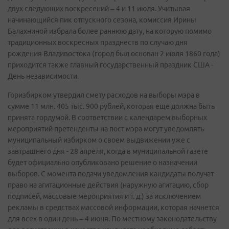
двух следующих воскресений – 4 и 11 июля. Учитывая
начинающийся пик отпускного сезона, комиссия Ирины
Балахниной избрала более раннюю дату, на которую помимо
традиционных воскресных празднеств по случаю дня
рождения Владивостока (город был основан 2 июля 1860 года)
приходится также главный государственный праздник США -
День независимости.
Горизбирком утвердил смету расходов на выборы мэра в
сумме 11 млн. 405 тыс. 900 рублей, которая еще должна быть
принята гордумой. В соответствии с календарем выборных
мероприятий претенденты на пост мэра могут уведомлять
муниципальный избирком о своем выдвижении уже с
завтрашнего дня - 28 апреля, когда в муниципальной газете
будет официально опубликовано решение о назначении
выборов. С момента подачи уведомления кандидаты получат
право на агитационные действия (наружную агитацию, сбор
подписей, массовые мероприятия и т. д.) за исключением
рекламы в средствах массовой информации, которая начнется
для всех в один день – 4 июня. По местному законодательству