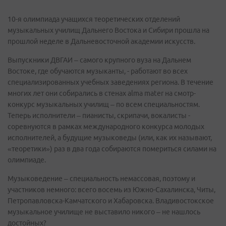
10-я олимпиада учащихся теоретических отделений
музыкальных училищ Дальнего Востока и Сибири прошла на
прошлой неделе в Дальневосточной академии искусств.
Выпускники ДВГАИ – самого крупного вуза на Дальнем
Востоке, где обучаются музыканты, - работают во всех
специализированных учебных заведениях региона. В течение
многих лет они собирались в стенах аlma mater на смотр-
конкурс музыкальных училищ – по всем специальностям.
Теперь исполнители – пианисты, скрипачи, вокалисты -
соревнуются в рамках международного конкурса молодых
исполнителей, а будущие музыковеды (или, как их называют,
«теоретики») раз в два года собираются помериться силами на
олимпиаде.
Музыковедение – специальность немассовая, поэтому и
участников немного: всего восемь из Южно-Сахалинска, Читы,
Петропавловска-Камчатского и Хабаровска. Владивостокское
музыкальное училище не выставило никого – не нашлось
достойных?