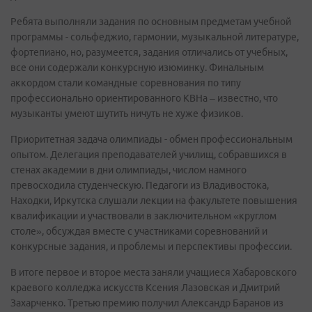
Ребята выполняли задания по основным предметам учебной
программы - сольфеджио, гармонии, музыкальной литературе,
фортепиано, но, разумеется, задания отличались от учебных,
все они содержали конкурсную изюминку. Финальным
аккордом стали командные соревнования по типу
профессионально ориентированного КВНа – известно, что
музыканты умеют шутить ничуть не хуже физиков.
Приоритетная задача олимпиады - обмен профессиональным
опытом. Делегация преподавателей училищ, собравшихся в
стенах академии в дни олимпиады, числом намного
превосходила студенческую. Педагоги из Владивостока,
Находки, Иркутска слушали лекции на факультете повышения
квалификации и участвовали в заключительном «круглом
столе», обсуждая вместе с участниками соревнований и
конкурсные задания, и проблемы и перспективы профессии.
В итоге первое и второе места заняли учащиеся Хабаровского
краевого колледжа искусств Ксения Лазовская и Дмитрий
Захарченко. Третью премию получил Александр Баранов из