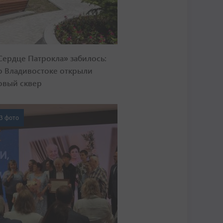
Сердце Патрокла» забилось:
о Владивостоке открыли
овый сквер
3 фото