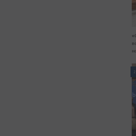
«
в
н
2