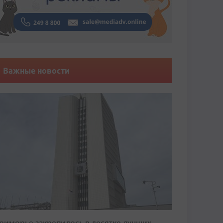
Важные новости
риморье закрепилось в десятке лучших