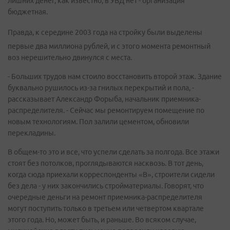
лишних денег, как известно, в УВД нет - организация
бюджетная.
Правда, к середине 2003 года на стройку были выделены
первые два миллиона рублей, и с этого момента ремонтный
воз нерешительно двинулся с места.
- Больших трудов нам стоило восстановить второй этаж. Здание
буквально рушилось из-за гнилых перекрытий и пола, -
рассказывает Александр Форыба, начальник приемника-
распределителя. - Сейчас мы ремонтируем помещение по
новым технологиям. Пол залили цементом, обновили
перекладины.
В общем-то это и все, что успели сделать за полгода. Все этажи
стоят без потолков, проглядываются насквозь. В тот день,
когда сюда приехали корреспонденты «В», строители сидели
без дела - у них закончились стройматериалы. Говорят, что
очередные деньги на ремонт приемника-распределителя
могут поступить только в третьем или четвертом квартале
этого года. Но, может быть, и раньше. Во всяком случае,