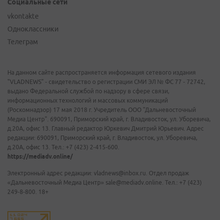
Социальные сети
vkontakte
Одноклассники
Телеграм
На данном сайте распространяется информация сетевого издания
"VLADNEWS" - свидетельство о регистрации СМИ ЭЛ № ФС 77 - 72742,
выдано Федеральной службой по надзору в сфере связи,
информационных технологий и массовых коммуникаций
(Роскомнадзор) 17 мая 2018 г. Учредитель ООО "Дальневосточный
Медиа Центр". 690091, Приморский край, г. Владивосток, ул. Уборевича,
д.20А, офис 13. Главный редактор Юркевич Дмитрий Юрьевич. Адрес
редакции: 690091, Приморский край, г. Владивосток, ул. Уборевича,
д.20А, офис 13. Тел.: +7 (423) 2-415-600.
https://mediadv.online/
Электронный адрес редакции: vladnews@inbox.ru. Отдел продаж
«Дальневосточный Медиа Центр» sale@mediadv.online. Тел.: +7 (423)
249-8-800. 18+