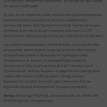
Поэтому восстановление приемника - это не пустая трата денег.
Он просто необходим.
Кстати, после открытия кроме местных богодулов в приемник-
распределитель планируется поселять на временное
жительство также иностранцев-нелегалов. Причем не только
китайцев. В это число входят граждане и бывшего СССР.
Иностранная зона распределителя рассчитывается на 200 мест.
Как считают милиционеры, любой человек, в том числе и без
документов, имеет полное право вести такой образ жизни,
который ему нравится. Большинство тунеядцев сами
исправляться не желают, но милиция будет помогать
желающим встать на путь истинный. А вот тарелку супа и
теплый ночлег любому бродяге государство все-таки должно
суметь обеспечить. И обеспечивает. Между прочим,
Владивосток остался, пожалуй, единственным в России
крупным городом, в котором нет ни одной ночлежки.
Автор:
Александр РЯЗАНОВ, специально для «В», Вячеслав
ВОЯКИН (фото), «Владивосток»