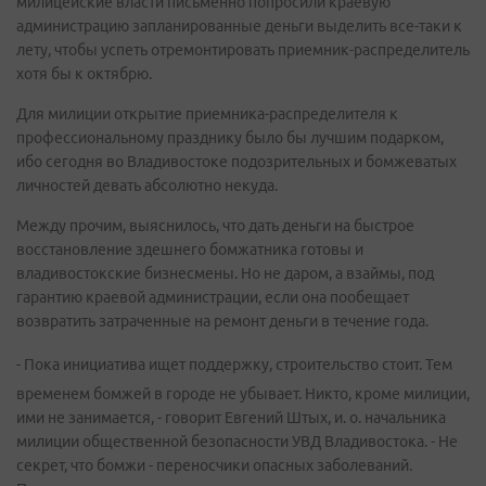
милицейские власти письменно попросили краевую
администрацию запланированные деньги выделить все-таки к
лету, чтобы успеть отремонтировать приемник-распределитель
хотя бы к октябрю.
Для милиции открытие приемника-распределителя к
профессиональному празднику было бы лучшим подарком,
ибо сегодня во Владивостоке подозрительных и бомжеватых
личностей девать абсолютно некуда.
Между прочим, выяснилось, что дать деньги на быстрое
восстановление здешнего бомжатника готовы и
владивостокские бизнесмены. Но не даром, а взаймы, под
гарантию краевой администрации, если она пообещает
возвратить затраченные на ремонт деньги в течение года.
- Пока инициатива ищет поддержку, строительство стоит. Тем
временем бомжей в городе не убывает. Никто, кроме милиции,
ими не занимается, - говорит Евгений Штых, и. о. начальника
милиции общественной безопасности УВД Владивостока. - Не
секрет, что бомжи - переносчики опасных заболеваний.