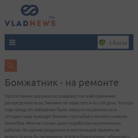
3 балла
Бомжатник - на ремонте
Протоптанная дорожка во владивостокский приемник-
распределитель на Змеинке не зарастает и по сей день. Четыре
года назад это заведение было закрыто на ремонт, но и
сегодня сюда приходят бомжи с просьбой о ночлеге и миске
похлебки. Многие готовы даже поработать на ремонтных
работах. Но здание разрушено и постояльцев принять не
может. А ведь были времена, когда в бомжатнике забивались