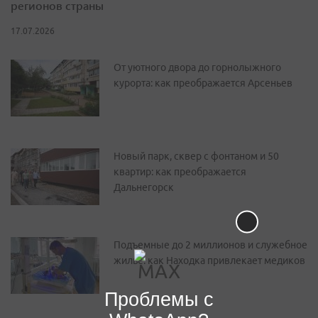
регионов страны
17.07.2026
От уютного двора до горнолыжного
курорта: как преображается Арсеньев
Новый парк, сквер с фонтаном и 50
квартир: как преображается
Дальнегорск
Подъемные до 2 миллионов и служебное
жилье: как Находка привлекает медиков
Проблемы с