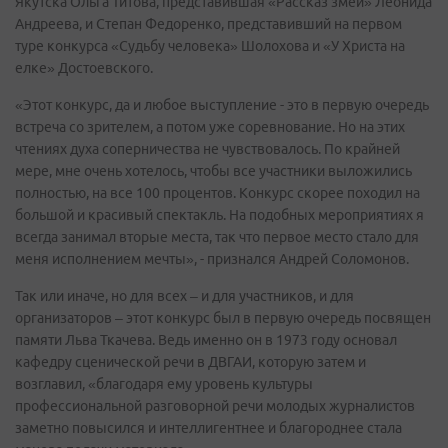
Якутска Ольга Титова, представившая «Рассказ змеи» Леонида
Андреева, и Степан Федоренко, представивший на первом
туре конкурса «Судьбу человека» Шолохова и «У Христа на
елке» Достоевского.
«Этот конкурс, да и любое выступление - это в первую очередь
встреча со зрителем, а потом уже соревнование. Но на этих
чтениях духа соперничества не чувствовалось. По крайней
мере, мне очень хотелось, чтобы все участники выложились
полностью, на все 100 процентов. Конкурс скорее походил на
большой и красивый спектакль. На подобных мероприятиях я
всегда занимал вторые места, так что первое место стало для
меня исполнением мечты», - признался Андрей Соломонов.
Так или иначе, но для всех – и для участников, и для
организаторов – этот конкурс был в первую очередь посвящен
памяти Льва Ткачева. Ведь именно он в 1973 году основал
кафедру сценической речи в ДВГАИ, которую затем и
возглавил, «благодаря ему уровень культуры
профессиональной разговорной речи молодых журналистов
заметно повысился и интеллигентнее и благороднее стала