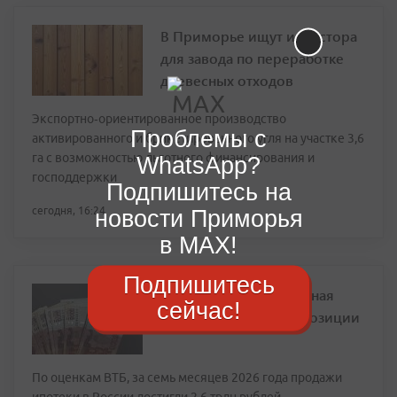
В Приморье ищут инвестора
для завода по переработке
древесных отходов
Экспортно‑ориентированное производство
Проблемы с
активированного и брикетированного угля на участке 3,6
га с возможностью льготного финансирования и
WhatsApp?
господдержки
Подпишитесь на
сегодня, 16:24
новости Приморья
в MAX!
Подпишитесь
Аналитика ВТБ: рыночная
сейчас!
ипотека отыгрывает позиции
По оценкам ВТБ, за семь месяцев 2026 года продажи