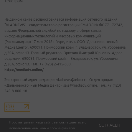
Телеграм
На данном сайте распространяется информация сетевого издания
"VLADNEWS" - свидетельство о регистрации СМИ ЭЛ № ФС 77 - 72742,
выдано Федеральной службой по надзору в сфере связи,
информационных технологий и массовых коммуникаций
(Роскомнадзор) 17 мая 2018 г. Учредитель ООО "Дальневосточный
Медиа Центр". 690091, Приморский край, г. Владивосток, ул. Уборевича,
д.20А, офис 13. Главный редактор Юркевич Дмитрий Юрьевич. Адрес
редакции: 690091, Приморский край, г. Владивосток, ул. Уборевича,
д.20А, офис 13. Тел.: +7 (423) 2-415-600.
https://mediadv.online/
Электронный адрес редакции: vladnews@inbox.ru. Отдел продаж
«Дальневосточный Медиа Центр» sale@mediadv.online. Тел.: +7 (423)
249-8-800. 18+
Просматривая наш сайт, вы соглашаетесь с
СОГЛАСЕН
использованием нами
cookie-файлов
.