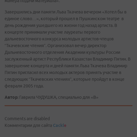
манера подачи материала».
Завершились дни памяти Льва Ткачева вечером «Хотел бы в
единое слово…», который прошел в Пушкинском театре в
день рождения ушедшего из жизни год назад артиста. В
концерте принимали участие лауреаты первого
дальневосточного конкурса молодых артистов-чтецов
“Ткачевские чтения”. Организовал вечер директор
Дальневосточного отделения Академии культуры России
заслуженный артист Республики Казахстан Владимир Пятин. В
завершение концерта и дней памяти Льва Ткачева Владимир
Пятин пригласил всех молодых актеров принять участие в
следующих “Ткачевских чтениях”, которые пройдут в конце
февраля 2005 года.
Автор:
Гаврила ЧУДУШКА, специально для «В»
Comments are disabled
Комментарии для сайта
Cackl
e