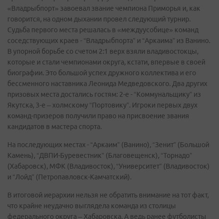
«Владрыбпорт» завоевал звание чемпиона Приморья и, как
говорится, на одном дыхании провел следующий турнир.
Судьба первого места решалась в «междуусобице» команд
соседствующих краев - “Владрыбпорта” и “Аркаима” из Ванино.
В упорной борьбе со счетом 2:1 верх взяли владивостокцы,
которые и стали чемпионами округа, кстати, впервые в своей
биографии. Это большой успех дружного коллектива и его
бессменного наставника Леонида Медведовского. Два других
призовых места достались гостям: 2-е - “Коммунальщику” из
Якутска, 3-е – холмскому “Портовику”. Игроки первых двух
команд-призеров получили право на присвоение звания
кандидатов в мастера спорта.
На последующих местах - “Аркаим” (Ванино), “Зенит” (Большой
Камень), “ДВПИ-Буревестник” (Благовещенск), “Торнадо”
(Хабаровск), МФК (Владивосток), “Университет” (Владивосток)
и “Лойд” (Петропавловск-Камчатский).
В итоговой иерархии нельзя не обратить внимание на тот факт,
что крайне неудачно выглядела команда из столицы
федерального округа – Хабаровска. А ведь ранее футболисты