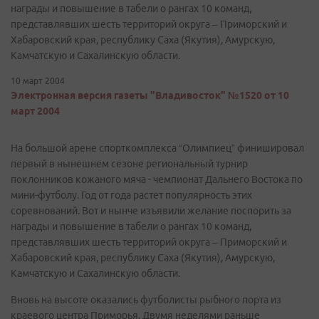
награды и повышение в табели о рангах 10 команд,
представлявших шесть территорий округа – Приморский и
Хабаровский края, республику Саха (Якутия), Амурскую,
Камчатскую и Сахалинскую области.
10 март 2004
Электронная версия газеты "Владивосток" №1520 от 10
март 2004
На большой арене спорткомплекса “Олимпиец” финишировал
первый в нынешнем сезоне региональный турнир
поклонников кожаного мяча - чемпионат Дальнего Востока по
мини-футболу. Год от года растет популярность этих
соревнований. Вот и нынче изъявили желание поспорить за
награды и повышение в табели о рангах 10 команд,
представлявших шесть территорий округа – Приморский и
Хабаровский края, республику Саха (Якутия), Амурскую,
Камчатскую и Сахалинскую области.
Вновь на высоте оказались футболисты рыбного порта из
краевого центра Приморья. Двумя неделями раньше