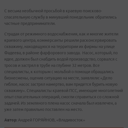
С весьма необычной просьбой в краевую поисково-
спасательную службу в минувший понедельник обратились
частные предприниматели.
Страдая от режимного водоснабжения, как и многие жители
краевого центра, коммерсанты решили расконсервировать
скважину, находящуюся на территории их фирмы на улице
Фадеева, в районе фарфорового завода. Насос, который, по
идее, должен был снабдить водой производство, сорвался с
тросов и застрял в трубе на глубине 32 метров. Все
специалисты, к которым с мольбой о помощи обращались
бизнесмены, оценив ситуацию на месте, заявляли: «Дело
гиблое, насос застрял намертво, вам придется бурить новую
скважину». Специалисты краевой ПСС, имеющие многолетний
опыт спасательных операций, смогли справиться со сложной
задачей. Из земляного плена насос сначала был извлечен, а
уже затем правильно поставлен на место.
Автор:
Андрей ГОРЯЙНОВ, «Владивосток»