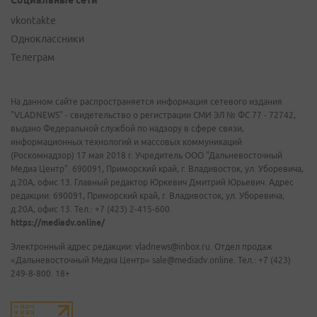
Социальные сети
vkontakte
Одноклассники
Телеграм
На данном сайте распространяется информация сетевого издания
"VLADNEWS" - свидетельство о регистрации СМИ ЭЛ № ФС 77 - 72742,
выдано Федеральной службой по надзору в сфере связи,
информационных технологий и массовых коммуникаций
(Роскомнадзор) 17 мая 2018 г. Учредитель ООО "Дальневосточный
Медиа Центр". 690091, Приморский край, г. Владивосток, ул. Уборевича,
д.20А, офис 13. Главный редактор Юркевич Дмитрий Юрьевич. Адрес
редакции: 690091, Приморский край, г. Владивосток, ул. Уборевича,
д.20А, офис 13. Тел.: +7 (423) 2-415-600.
https://mediadv.online/
Электронный адрес редакции: vladnews@inbox.ru. Отдел продаж
«Дальневосточный Медиа Центр» sale@mediadv.online. Тел.: +7 (423)
249-8-800. 18+