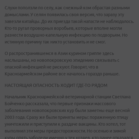
Слухи поползли по селу, как снежный ком обрастая разными
домыслами. У селян появилась своя версия, что заразу эту
завезли китайцы. До их приезда такой напасти не наблюдалось.
Кто-то ругал проворных воробьев, которые вполне могли
разнести воздушно-капельную инфекцию по подворьям. Но
истинную причину так никто установить и не смог.
О распространившемся в Азии курином гриппе здесь
наслышаны, но новопокровскую эпидемию связывать с
опасной инфекцией не рискуют. Говорят, что в
Красноармейском районе все началось гораздо раньше.
НАСТОЯЩАЯ ОПАСНОСТЬ ХОДИТ ГДЕ-ТО РЯДОМ
Начальник Красноармейской ветеринарной станции Светлана
Бойченко рассказала, что первые признаки массового
заболевания новопокровских кур были заметны еще весной
2003 года. Сразу же были приняты меры: пораженную птицу
уничтожили и приступили к раздаче вакцины. Кто хотел, тот
выполнил эти меры предосторожности. Но осенью и зимой
куры опять заболели именно у тех хозяев, кто ранее отказался