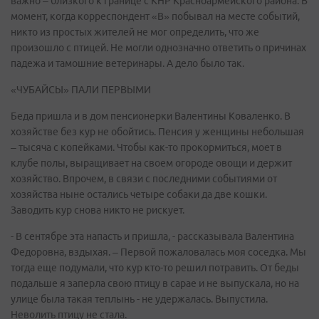
важно – близкого к границе с КНР Красноармейского района. В
момент, когда корреспондент «В» побывал на месте событий,
никто из простых жителей не мог определить, что же
произошло с птицей. Не могли однозначно ответить о причинах
падежа и тамошние ветеринары. А дело было так.
«ЧУБАЙСЫ» ПАЛИ ПЕРВЫМИ
Беда пришла и в дом пенсионерки Валентины Коваленко. В
хозяйстве без кур не обойтись. Пенсия у женщины небольшая
– тысяча с копейками. Чтобы как-то прокормиться, моет в
клубе полы, выращивает на своем огороде овощи и держит
хозяйство. Впрочем, в связи с последними событиями от
хозяйства ныне остались четыре собаки да две кошки.
Заводить кур снова никто не рискует.
- В сентябре эта напасть и пришла, - рассказывала Валентина
Федоровна, вздыхая. – Первой пожаловалась моя соседка. Мы
тогда еще подумали, что кур кто-то решил потравить. От беды
подальше я заперла свою птицу в сарае и не выпускала, но на
улице была такая теплынь - не удержалась. Выпустила.
Неволить птицу не стала.