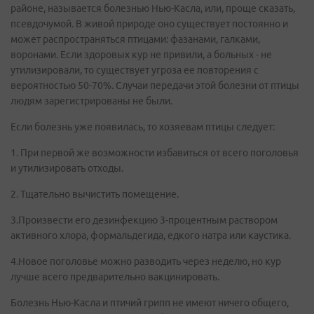
районе, называется болезнью Нью-Касла, или, проще сказать,
псевдочумой. В живой природе оно существует постоянно и
может распространяться птицами: фазанами, галками,
воронами. Если здоровых кур не привили, а больных - не
утилизировали, то существует угроза ее повторения с
вероятностью 50-70%. Случаи передачи этой болезни от птицы
людям зарегистрированы не были.
Если болезнь уже появилась, то хозяевам птицы следует:
1. При первой же возможности избавиться от всего поголовья
и утилизировать отходы.
2. Тщательно вычистить помещение.
3.Произвести его дезинфекцию 3-процентным раствором
активного хлора, формальдегида, едкого натра или каустика.
4.Новое поголовье можно разводить через неделю, но кур
лучше всего предварительно вакцинировать.
Болезнь Нью-Касла и птичий грипп не имеют ничего общего,