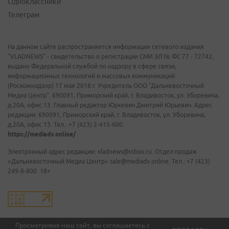
Одноклассники
Телеграм
На данном сайте распространяется информация сетевого издания
"VLADNEWS" - свидетельство о регистрации СМИ ЭЛ № ФС 77 - 72742,
выдано Федеральной службой по надзору в сфере связи,
информационных технологий и массовых коммуникаций
(Роскомнадзор) 17 мая 2018 г. Учредитель ООО "Дальневосточный
Медиа Центр". 690091, Приморский край, г. Владивосток, ул. Уборевича,
д.20А, офис 13. Главный редактор Юркевич Дмитрий Юрьевич. Адрес
редакции: 690091, Приморский край, г. Владивосток, ул. Уборевича,
д.20А, офис 13. Тел.: +7 (423) 2-415-600.
https://mediadv.online/
Электронный адрес редакции: vladnews@inbox.ru. Отдел продаж
«Дальневосточный Медиа Центр» sale@mediadv.online. Тел.: +7 (423)
249-8-800. 18+
Просматривая наш сайт, вы соглашаетесь с