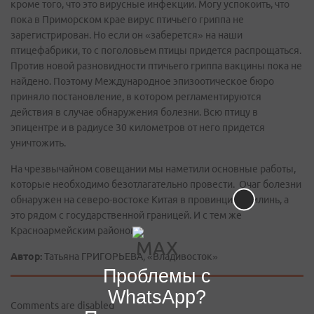
кроме того, что это вирусные инфекции. Могу успокоить, что
пока в Приморском крае вирус птичьего гриппа не
зарегистрирован. Но если он «заберется» на наши
птицефабрики, то с поголовьем птицы придется распрощаться.
Против новой разновидности птичьего гриппа вакцины пока не
найдено. Поэтому Международное эпизоотическое бюро
приняло постановление, в котором регламентируются
действия в случае обнаружения болезни. Всю птицу в
эпицентре и в радиусе 30 километров от него придется
уничтожить.
На чрезвычайном совещании мы наметили основные работы,
которые необходимо безотлагательно провести. Очаг болезни
обнаружен на северо-востоке Китая в провинции Цзилинь, а
это рядом с государственной границей. И с тем же
Красноармейским районом.
Автор:
Татьяна ГРИГОРЬЕВА, «Владивосток»
Проблемы с
WhatsApp?
Comments are disabled