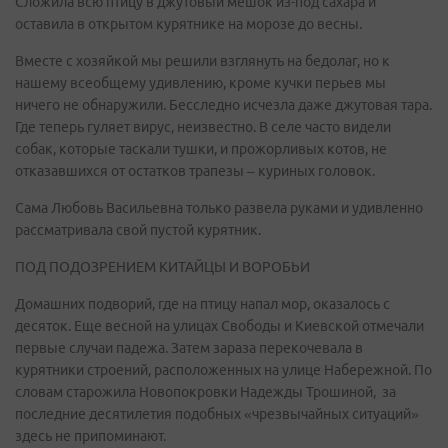
Сложила всю птицу в джутовый мешок из-под сахара и
оставила в открытом курятнике на морозе до весны.
Вместе с хозяйкой мы решили взглянуть на бедолаг, но к
нашему всеобщему удивлению, кроме кучки перьев мы
ничего не обнаружили. Бесследно исчезла даже джутовая тара.
Где теперь гуляет вирус, неизвестно. В селе часто видели
собак, которые таскали тушки, и прожорливых котов, не
отказавшихся от остатков трапезы – куриных головок.
Сама Любовь Васильевна только развела руками и удивленно
рассматривала свой пустой курятник.
ПОД ПОДОЗРЕНИЕМ КИТАЙЦЫ И ВОРОБЬИ
Домашних подворий, где на птицу напал мор, оказалось с
десяток. Еще весной на улицах Свободы и Киевской отмечали
первые случаи падежа. Затем зараза перекочевала в
курятники строений, расположенных на улице Набережной. По
словам старожила Новопокровки Надежды Трошиной, за
последние десятилетия подобных «чрезвычайных ситуаций»
здесь не припоминают.