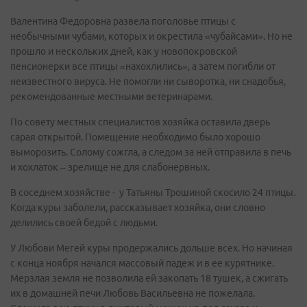
Валентина Федоровна развела поголовье птицы с
необычными чубами, которых и окрестила «чубайсами». Но не
прошло и нескольких дней, как у новопокровской
пенсионерки все птицы «нахохлились», а затем погибли от
неизвестного вируса. Не помогли ни сыворотка, ни снадобья,
рекомендованные местными ветеринарами.
По совету местных специалистов хозяйка оставила дверь
сарая открытой. Помещение необходимо было хорошо
выморозить. Солому сожгла, а следом за ней отправила в печь
и хохлаток – зрелище не для слабонервных.
В соседнем хозяйстве - у Татьяны Трошиной скосило 24 птицы.
Когда куры заболели, рассказывает хозяйка, они словно
делились своей бедой с людьми.
У Любови Мегей куры продержались дольше всех. Но начиная
с конца ноября начался массовый падеж и в ее курятнике.
Мерзлая земля не позволила ей закопать 18 тушек, а сжигать
их в домашней печи Любовь Васильевна не пожелала.